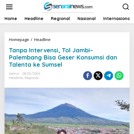
L
e
w
a
Home
Headline
Regional
Nasional
Internasional
t
i
k
Homepage
/
Headline
T
e
a
k
Tanpa Intervensi, Tol Jambi–
n
o
p
n
Palembang Bisa Geser Konsumsi dan
a
t
Talenta ke Sumsel
I
e
n
n
Admin
28/02/2026
t
Headline
,
Regional
e
r
v
e
n
s
i
,
T
o