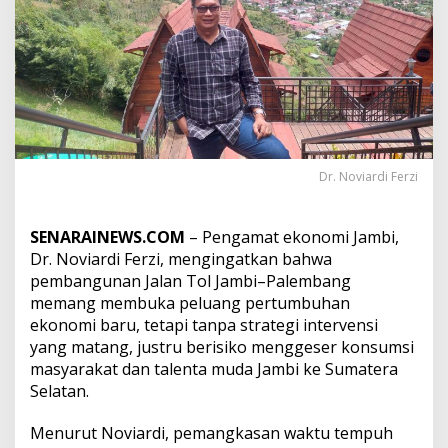
l
J
a
m
b
i
–
P
a
l
Dr. Noviardi Ferzi
e
m
b
SENARAINEWS.COM
– Pengamat ekonomi Jambi,
a
Dr. Noviardi Ferzi, mengingatkan bahwa
n
g
pembangunan Jalan Tol Jambi–Palembang
B
memang membuka peluang pertumbuhan
i
ekonomi baru, tetapi tanpa strategi intervensi
s
yang matang, justru berisiko menggeser konsumsi
a
masyarakat dan talenta muda Jambi ke Sumatera
G
e
Selatan.
s
e
Menurut Noviardi, pemangkasan waktu tempuh
r