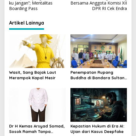
a
ku Jangan”; Mentalitas
Bersama Anggota Komisi XII
v
Boarding Pass
DPR RI Cek Endra
i
Artikel Lainnya
g
a
s
i
p
o
Wasit, Sang Bajak Laut
Penempatan Rupang
s
Merampok Kapal Mesir
Buddha di Bandara Sultan
Thaha Tuai Polemik,
Kemenag Jambi Ambil
Langkah Cepat
Dr H Kemas Arsyad Somad,
Kepastian Hukum di Era AI:
Sosok Ramah Tanpa
Ujian dari Kasus Deepfake