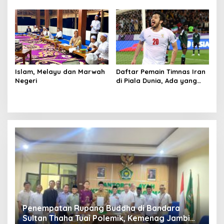
Kehilangan Wibawa
Islam, Melayu dan Marwah
Daftar Pemain Timnas Iran
Negeri
di Piala Dunia, Ada yang
Dicoret Gara-gara
Postingan Media Sosial
Penempatan Rupang Buddha di Bandara
D
Sultan Thaha Tuai Polemik, Kemenag Jambi
T