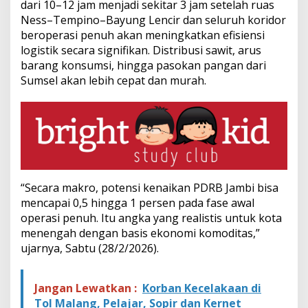
dari 10–12 jam menjadi sekitar 3 jam setelah ruas
K
Ness–Tempino–Bayung Lencir dan seluruh koridor
o
n
beroperasi penuh akan meningkatkan efisiensi
s
logistik secara signifikan. Distribusi sawit, arus
u
barang konsumsi, hingga pasokan pangan dari
m
Sumsel akan lebih cepat dan murah.
s
i
d
a
n
T
a
l
e
“Secara makro, potensi kenaikan PDRB Jambi bisa
n
mencapai 0,5 hingga 1 persen pada fase awal
t
operasi penuh. Itu angka yang realistis untuk kota
a
k
menengah dengan basis ekonomi komoditas,”
e
ujarnya, Sabtu (28/2/2026).
S
u
m
Jangan Lewatkan :
Korban Kecelakaan di
s
Tol Malang, Pelajar, Sopir dan Kernet
e