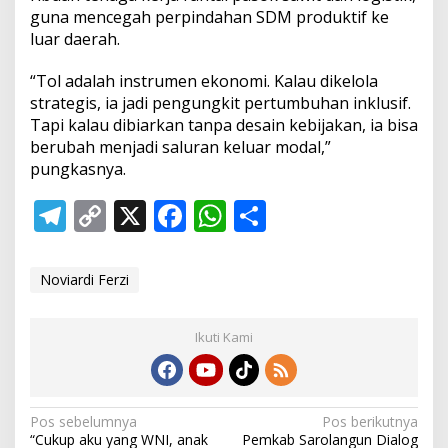
guna mencegah perpindahan SDM produktif ke
luar daerah.
“Tol adalah instrumen ekonomi. Kalau dikelola
strategis, ia jadi pengungkit pertumbuhan inklusif.
Tapi kalau dibiarkan tanpa desain kebijakan, ia bisa
berubah menjadi saluran keluar modal,”
pungkasnya.
T
C
X
F
W
S
el
o
ac
h
h
e
p
e
at
ar
Noviardi Ferzi
gr
y
b
s
e
a
Li
o
A
Ikuti Kami
m
n
o
p
k
k
p
N
Pos sebelumnya
Pos berikutnya
“Cukup aku yang WNI, anak
Pemkab Sarolangun Dialog