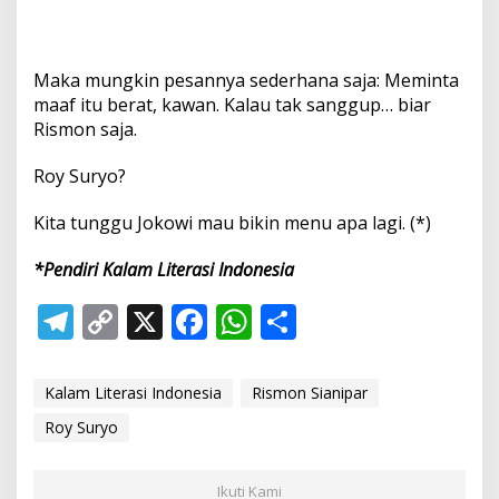
Maka mungkin pesannya sederhana saja: Meminta
maaf itu berat, kawan. Kalau tak sanggup… biar
Rismon saja.
Roy Suryo?
Kita tunggu Jokowi mau bikin menu apa lagi. (*)
*Pendiri Kalam Literasi Indonesia
T
C
X
F
W
S
el
o
ac
h
h
e
p
e
at
ar
Kalam Literasi Indonesia
Rismon Sianipar
gr
y
b
s
e
Roy Suryo
a
Li
o
A
Ikuti Kami