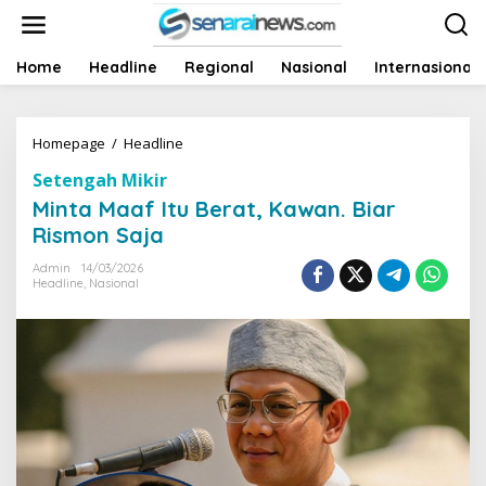
L
e
w
a
Home
Headline
Regional
Nasional
Internasional
t
i
k
Homepage
/
Headline
M
e
i
k
Setengah Mikir
n
o
t
n
Minta Maaf Itu Berat, Kawan. Biar
a
t
Rismon Saja
M
e
a
n
Admin
14/03/2026
a
Headline
,
Nasional
f
I
t
u
B
e
r
a
t
,