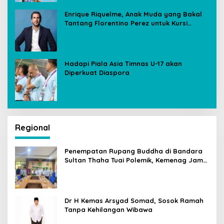
Enrique Riquelme, Anak Muda yang Bakal
Tantang Florentino Perez untuk Kursi
Presiden Real Madrid
Hadapi Piala Asia Timnas U-17 akan
Diperkuat Diaspora
Regional
Penempatan Rupang Buddha di Bandara
Sultan Thaha Tuai Polemik, Kemenag Jambi
Ambil Langkah Cepat
Dr H Kemas Arsyad Somad, Sosok Ramah
Tanpa Kehilangan Wibawa