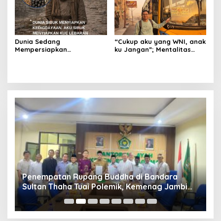
Dunia Sedang
“Cukup aku yang WNI, anak
Mempersiapkan
ku Jangan”; Mentalitas
Kedigdayaan, Aku Sibuk
Boarding Pass
Menyiapkan Kue Lebaran
Penempatan Rupang Buddha di Bandara
D
Sultan Thaha Tuai Polemik, Kemenag Jambi
T
Ambil Langkah Cepat