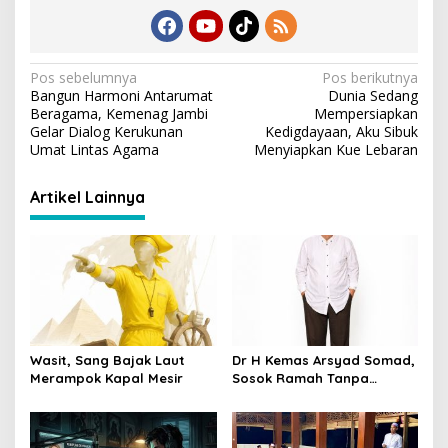
m
n
o
p
k
k
p
N
Pos sebelumnya
Pos berikutnya
Bangun Harmoni Antarumat
Dunia Sedang
a
Beragama, Kemenag Jambi
Mempersiapkan
v
Gelar Dialog Kerukunan
Kedigdayaan, Aku Sibuk
Umat Lintas Agama
Menyiapkan Kue Lebaran
i
g
Artikel Lainnya
a
s
i
p
o
s
Wasit, Sang Bajak Laut
Dr H Kemas Arsyad Somad,
Merampok Kapal Mesir
Sosok Ramah Tanpa
Kehilangan Wibawa