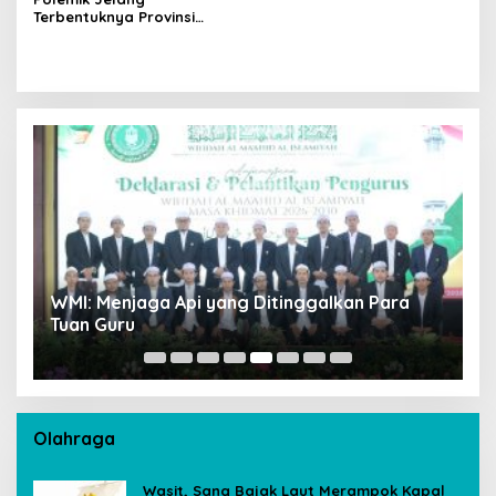
Terbentuknya Provinsi
Jambi dan Masa Awal
Berdiri
WMI: Menjaga Api yang Ditinggalkan Para
K
Tuan Guru
D
Olahraga
Wasit, Sang Bajak Laut Merampok Kapal