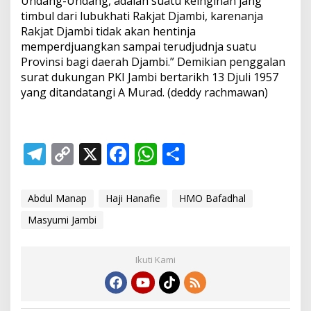
Undang-Undang, adalah suatu keinginan jang
timbul dari lubukhati Rakjat Djambi, karenanja
Rakjat Djambi tidak akan hentinja
memperdjuangkan sampai terudjudnja suatu
Provinsi bagi daerah Djambi.” Demikian penggalan
surat dukungan PKI Jambi bertarikh 13 Djuli 1957
yang ditandatangi A Murad. (deddy rachmawan)
T
C
X
F
W
S
el
o
ac
h
h
e
p
e
at
ar
Abdul Manap
Haji Hanafie
HMO Bafadhal
gr
y
b
s
e
Masyumi Jambi
a
Li
o
A
m
n
o
p
Ikuti Kami
k
k
p