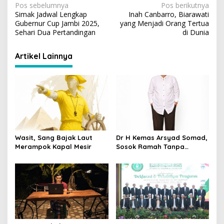
N
Pos sebelumnya
Pos berikutnya
Simak Jadwal Lengkap
Inah Canbarro, Biarawati
a
Gubernur Cup Jambi 2025,
yang Menjadi Orang Tertua
v
Sehari Dua Pertandingan
di Dunia
i
Artikel Lainnya
g
a
s
i
p
o
Wasit, Sang Bajak Laut
Dr H Kemas Arsyad Somad,
s
Merampok Kapal Mesir
Sosok Ramah Tanpa
Kehilangan Wibawa