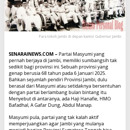
n
B
e
r
d
i
r
Para tokoh Jambi di depan kantor Gubernur Jambi
i
n
y
SENARAINEWS.COM –
Partai Masyumi yang
a
P
pernah berjaya di Jambi, memiliki sumbangsih tak
r
sedikit bagi provinsi ini. Sebuah provinsi yang
o
genap berusia 68 tahun pada 6 Januari 2025.
v
Bahkan sejumlah pendiri Provinsi Jambi, dulu
i
berasal dari Masyumi atau setidaknya bersentuhan
n
s
dengan partai berlambang bulan bintang itu.
i
Menyebut di antaranya, ada Haji Hanafie, HMO
J
Bafadhal, A Gafar Dung, Abdul Manap.
a
m
Masyumi pula, partai yang tak kalah aktif
b
i
memperjuangkan agar Jambi yang mulanya