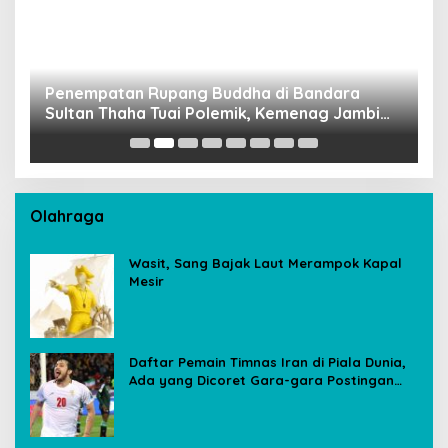
Penempatan Rupang Buddha di Bandara
D
Sultan Thaha Tuai Polemik, Kemenag Jambi
T
Ambil Langkah Cepat
Olahraga
Wasit, Sang Bajak Laut Merampok Kapal
Mesir
Daftar Pemain Timnas Iran di Piala Dunia,
Ada yang Dicoret Gara-gara Postingan
Media Sosial