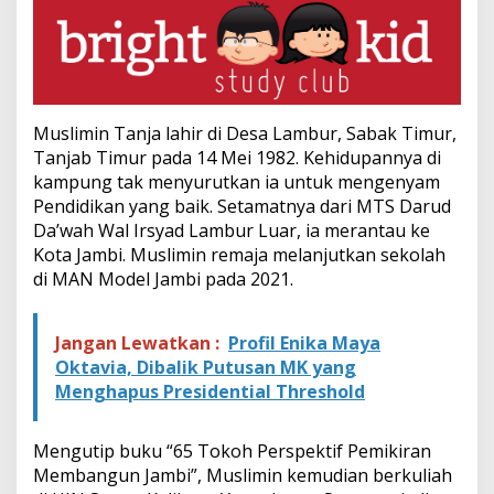
a
t
i
T
a
n
j
Muslimin Tanja lahir di Desa Lambur, Sabak Timur,
u
Tanjab Timur pada 14 Mei 1982. Kehidupannya di
n
kampung tak menyurutkan ia untuk mengenyam
g
Pendidikan yang baik. Setamatnya dari MTS Darud
J
Da’wah Wal Irsyad Lambur Luar, ia merantau ke
a
b
Kota Jambi. Muslimin remaja melanjutkan sekolah
u
di MAN Model Jambi pada 2021.
n
g
T
Jangan Lewatkan :
Profil Enika Maya
i
Oktavia, Dibalik Putusan MK yang
m
u
Menghapus Presidential Threshold
r
Mengutip buku “65 Tokoh Perspektif Pemikiran
Membangun Jambi”, Muslimin kemudian berkuliah