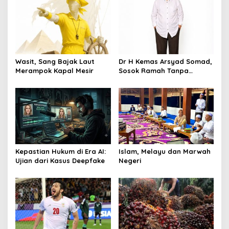
a
s
i
p
o
Wasit, Sang Bajak Laut
Dr H Kemas Arsyad Somad,
s
Merampok Kapal Mesir
Sosok Ramah Tanpa
Kehilangan Wibawa
Kepastian Hukum di Era AI:
Islam, Melayu dan Marwah
Ujian dari Kasus Deepfake
Negeri