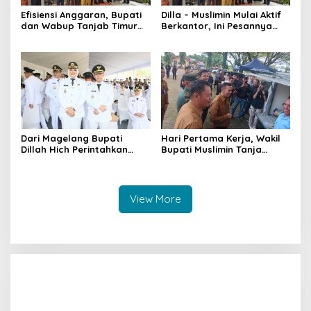
Efisiensi Anggaran, Bupati
Dilla – Muslimin Mulai Aktif
dan Wabup Tanjab Timur
Berkantor, Ini Pesannya
Batalkan Mobil Dinas Baru
kepada ASN
Dari Magelang Bupati
Hari Pertama Kerja, Wakil
Dillah Hich Perintahkan
Bupati Muslimin Tanja
Kemacetan Rasau-Lambur
Tinjau Gerakan Pangan
Diurai
Murah
View More