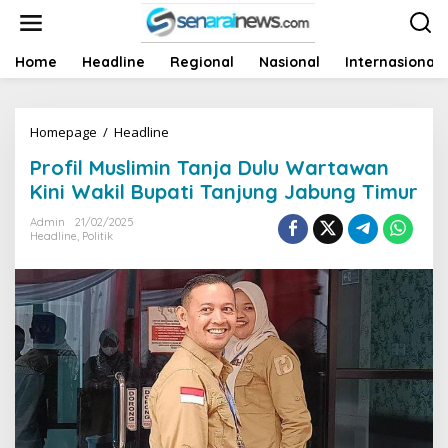
L
e
w
a
Home
Headline
Regional
Nasional
Internasional
t
i
k
Homepage
/
Headline
P
e
r
k
Profil Muslimin Tanja Dulu Wartawan
o
o
f
n
Kini Wakil Bupati Tanjung Jabung Timur
i
t
l
e
Admin
21/02/2025
Headline
,
Politik
M
n
u
s
l
i
m
i
n
T
a
n
j