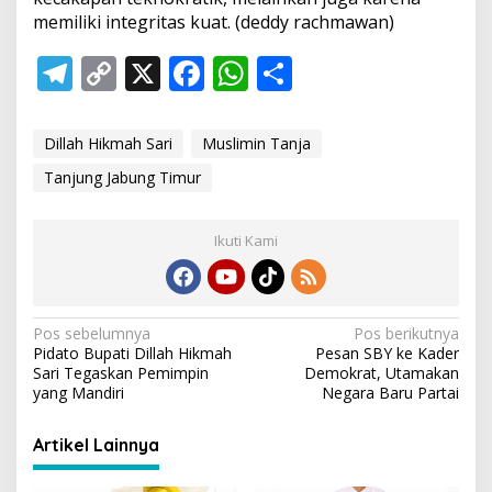
memiliki integritas kuat. (deddy rachmawan)
T
C
X
F
W
S
el
o
ac
h
h
e
p
e
at
ar
Dillah Hikmah Sari
Muslimin Tanja
gr
y
b
s
e
Tanjung Jabung Timur
a
Li
o
A
m
n
o
p
Ikuti Kami
k
k
p
N
Pos sebelumnya
Pos berikutnya
Pidato Bupati Dillah Hikmah
Pesan SBY ke Kader
a
Sari Tegaskan Pemimpin
Demokrat, Utamakan
v
yang Mandiri
Negara Baru Partai
i
Artikel Lainnya
g