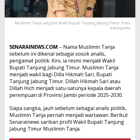
a
D
u
l
Muslimin Tanja yang kini Wakil Bupati Tanjung Jabung Timur. Foto:
u
tribunjambi
W
a
r
SENARAINEWS.COM
– Nama Muslimin Tanja
t
sebelum ini dikenal sebagai sosok analis,
a
w
pengamat politik. Kini, ia resmi menjadi Wakil
a
Bupati Tanjung Jabung Timur. Muslimin Tanja
n
menjadi wakil bagi Dilla Hikmah Sari, Bupati
K
Tanjung Jabung Timur. Dillah Hikmah Sari atau
i
n
Dillah Hich
menjadi satu-satunya kepala daerah
i
perempuan di Provinsi Jambi periode 2025-2030.
W
a
Siapa sangka, jauh sebelum sebagai analis politik,
k
Muslimin Tanja pernah menjadi wartawan. Berikut
i
l
Senarainews sarikan profil Wakil Bupati Tanjung
B
Jabung Timur Muslimin Tanja.
u
p