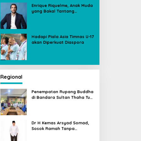
Enrique Riquelme, Anak Muda
yang Bakal Tantang
Florentino Perez untuk Kursi
Presiden Real Madrid
Hadapi Piala Asia Timnas U-17
akan Diperkuat Diaspora
Regional
Penempatan Rupang Buddha
di Bandara Sultan Thaha Tuai
Polemik, Kemenag Jambi
Ambil Langkah Cepat
Dr H Kemas Arsyad Somad,
Sosok Ramah Tanpa
Kehilangan Wibawa