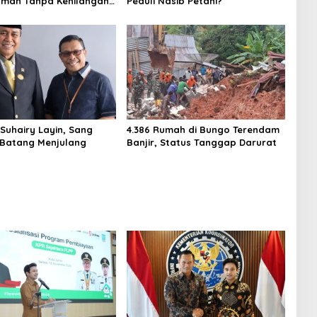
amah Tanpa Kehilangan
Peduli Nasib Petani?
Suhairy Layin, Sang
4.386 Rumah di Bungo Terendam
Batang Menjulang
Banjir, Status Tanggap Darurat