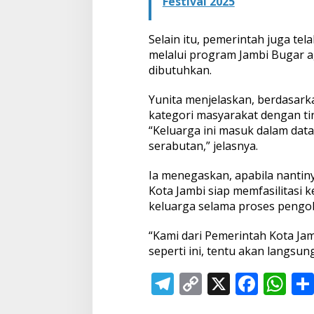
Festival 2025
Selain itu, pemerintah juga t
melalui program Jambi Bugar 
dibutuhkan.
Yunita menjelaskan, berdasark
kategori masyarakat dengan ti
“Keluarga ini masuk dalam data
serabutan,” jelasnya.
Ia menegaskan, apabila nantiny
Kota Jambi siap memfasilitasi
keluarga selama proses pengo
“Kami dari Pemerintah Kota Jam
seperti ini, tentu akan langsun
T
C
X
F
W
el
o
ac
h