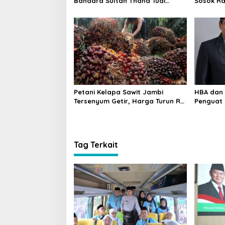
Bandara Sultan Thaha Tuai
Sosok R
Polemik, Kemenag Jambi Ambil
Wibawa
Langkah Cepat
Petani Kelapa Sawit Jambi
HBA dan 
Tersenyum Getir, Harga Turun Rp
Penguat 
700 per Kilogram
Tag Terkait