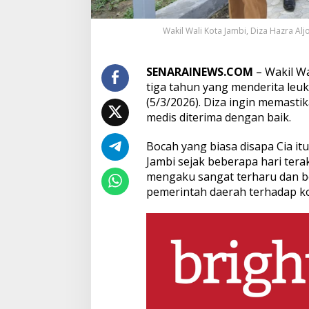
r
i
t
Wakil Wali Kota Jambi, Diza Hazra A
a
L
e
SENARAINEWS.COM
– Wakil Wa
u
tiga tahun yang menderita leu
k
i
(5/3/2026). Diza ingin memast
m
medis diterima dengan baik.
i
a
Bocah yang biasa disapa Cia it
Jambi sejak beberapa hari tera
mengaku sangat terharu dan be
pemerintah daerah terhadap ko