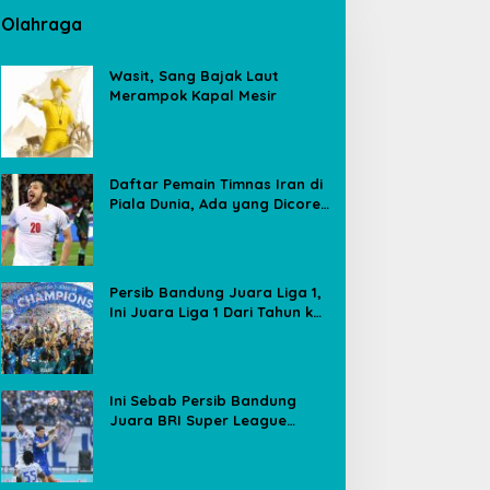
Olahraga
Wasit, Sang Bajak Laut
Merampok Kapal Mesir
Daftar Pemain Timnas Iran di
Piala Dunia, Ada yang Dicoret
Gara-gara Postingan Media
Sosial
Persib Bandung Juara Liga 1,
Ini Juara Liga 1 Dari Tahun ke
Tahun
Ini Sebab Persib Bandung
Juara BRI Super League
Meski Poin Sama dengan
Borneo FC