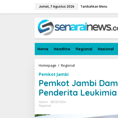
L
Tambahkan Menu
e
Jumat, 7 Agustus 2026
w
a
t
i
k
e
k
o
Home
Headline
Regional
Nasional
n
t
e
n
Homepage
/
Regional
P
e
Pemkot Jambi
m
k
Pemkot Jambi Damp
o
t
Penderita Leukimia
J
a
Admin
08/03/2026
m
Regional
b
i
D