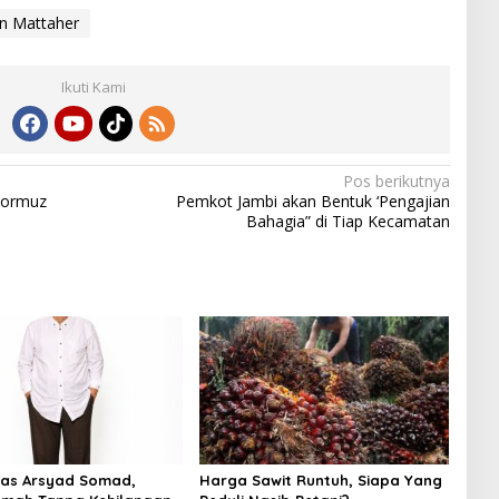
ar
n Mattaher
e
Ikuti Kami
Pos berikutnya
 Hormuz
Pemkot Jambi akan Bentuk ‘Pengajian
Bahagia” di Tiap Kecamatan
as Arsyad Somad,
Harga Sawit Runtuh, Siapa Yang