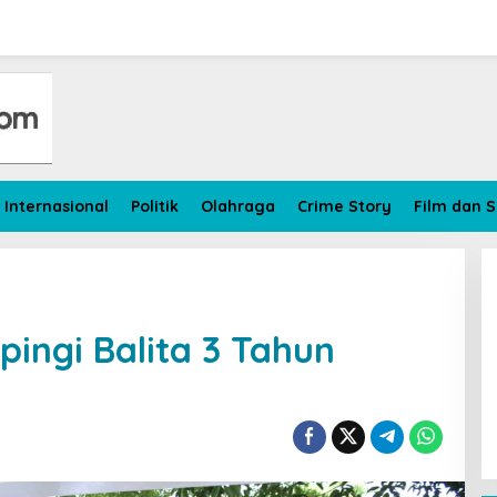
Internasional
Politik
Olahraga
Crime Story
Film dan S
ingi Balita 3 Tahun
Wasit, Sang Bajak Laut Merampok
Kapal Mesir