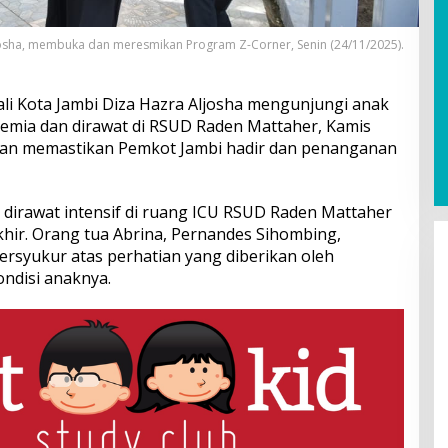
ljosha, membuka dan meresmikan Program Z-Corner, Senin (24/11/2025).
li Kota Jambi Diza Hazra Aljosha mengunjungi anak
kemia dan dirawat di RSUD Raden Mattaher, Kamis
ikan memastikan Pemkot Jambi hadir dan penanganan
u dirawat intensif di ruang ICU RSUD Raden Mattaher
khir. Orang tua Abrina, Pernandes Sihombing,
rsyukur atas perhatian yang diberikan oleh
ndisi anaknya.