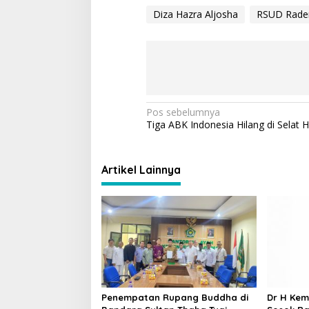
e
p
e
at
Diza Hazra Aljosha
RSUD Rade
gr
y
b
s
a
Li
o
A
m
n
o
p
k
k
p
N
Pos sebelumnya
Tiga ABK Indonesia Hilang di Selat
a
v
i
Artikel Lainnya
g
a
s
i
p
o
Penempatan Rupang Buddha di
Dr H Kem
s