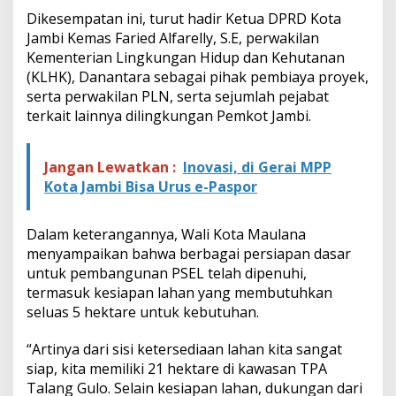
i
Dikesempatan ini, turut hadir Ketua DPRD Kota
E
Jambi Kemas Faried Alfarelly, S.E, perwakilan
n
Kementerian Lingkungan Hidup dan Kehutanan
e
r
(KLHK), Danantara sebagai pihak pembiaya proyek,
g
serta perwakilan PLN, serta sejumlah pejabat
i
terkait lainnya dilingkungan Pemkot Jambi.
L
i
s
Jangan Lewatkan :
Inovasi, di Gerai MPP
t
Kota Jambi Bisa Urus e-Paspor
r
i
k
Dalam keterangannya, Wali Kota Maulana
menyampaikan bahwa berbagai persiapan dasar
untuk pembangunan PSEL telah dipenuhi,
termasuk kesiapan lahan yang membutuhkan
seluas 5 hektare untuk kebutuhan.
“Artinya dari sisi ketersediaan lahan kita sangat
siap, kita memiliki 21 hektare di kawasan TPA
Talang Gulo. Selain kesiapan lahan, dukungan dari