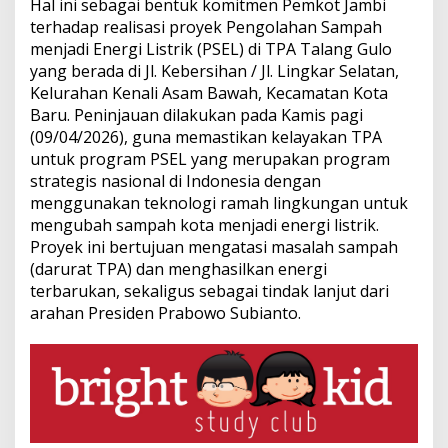
Hal ini sebagai bentuk komitmen Pemkot Jambi
a
terhadap realisasi proyek Pengolahan Sampah
d
i
menjadi Energi Listrik (PSEL) di TPA Talang Gulo
P
yang berada di Jl. Kebersihan / Jl. Lingkar Selatan,
e
Kelurahan Kenali Asam Bawah, Kecamatan Kota
n
Baru. Peninjauan dilakukan pada Kamis pagi
g
(09/04/2026), guna memastikan kelayakan TPA
o
l
untuk program PSEL yang merupakan program
a
strategis nasional di Indonesia dengan
h
menggunakan teknologi ramah lingkungan untuk
a
mengubah sampah kota menjadi energi listrik.
n
S
Proyek ini bertujuan mengatasi masalah sampah
a
(darurat TPA) dan menghasilkan energi
m
terbarukan, sekaligus sebagai tindak lanjut dari
p
arahan Presiden Prabowo Subianto.
a
h
m
e
n
j
a
d