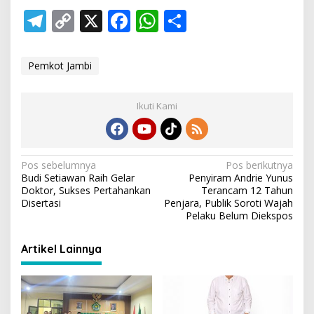
T
C
X
F
W
S
el
o
ac
h
h
e
p
e
at
ar
Pemkot Jambi
gr
y
b
s
e
a
Li
o
A
Ikuti Kami
m
n
o
p
k
k
p
N
Pos sebelumnya
Pos berikutnya
Budi Setiawan Raih Gelar
Penyiram Andrie Yunus
a
Doktor, Sukses Pertahankan
Terancam 12 Tahun
v
Disertasi
Penjara, Publik Soroti Wajah
Pelaku Belum Diekspos
i
g
Artikel Lainnya
a
s
i