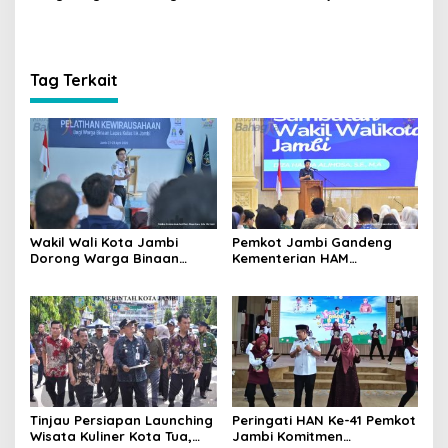
Menjulang
Tanggap Darurat
Tag Terkait
Wakil Wali Kota Jambi
Pemkot Jambi Gandeng
Dorong Warga Binaan
Kementerian HAM
Lapas Kelas IIA Bangun
Selenggarakan Penguatan
Jiwa Kewirausahaan
Kapasitas Hak Asasi
Manusia Bagi Pelajar
Tinjau Persiapan Launching
Peringati HAN Ke-41 Pemkot
Wisata Kuliner Kota Tua,
Jambi Komitmen