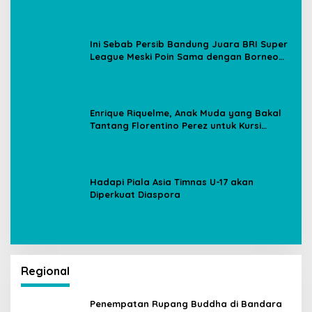
Ini Sebab Persib Bandung Juara BRI Super
League Meski Poin Sama dengan Borneo
FC
Enrique Riquelme, Anak Muda yang Bakal
Tantang Florentino Perez untuk Kursi
Presiden Real Madrid
Hadapi Piala Asia Timnas U-17 akan
Diperkuat Diaspora
Regional
Penempatan Rupang Buddha di Bandara