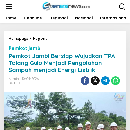
L
e
w
a
Home
Headline
Regional
Nasional
Internasional
t
i
k
Homepage
/
Regional
P
e
e
k
Pemkot Jambi
m
o
k
n
Pemkot Jambi Bersiap Wujudkan TPA
o
t
Talang Gulo Menjadi Pengolahan
t
e
Sampah menjadi Energi Listrik
J
n
a
Admin
10/04/2026
m
Regional
b
i
B
e
r
s
i
a
p