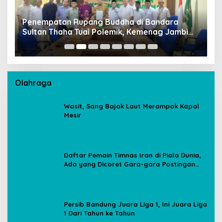
Penempatan Rupang Buddha di Bandara
D
Sultan Thaha Tuai Polemik, Kemenag Jambi
T
Ambil Langkah Cepat
Olahraga
Wasit, Sang Bajak Laut Merampok Kapal
Mesir
Daftar Pemain Timnas Iran di Piala Dunia,
Ada yang Dicoret Gara-gara Postingan
Media Sosial
Persib Bandung Juara Liga 1, Ini Juara Liga
1 Dari Tahun ke Tahun