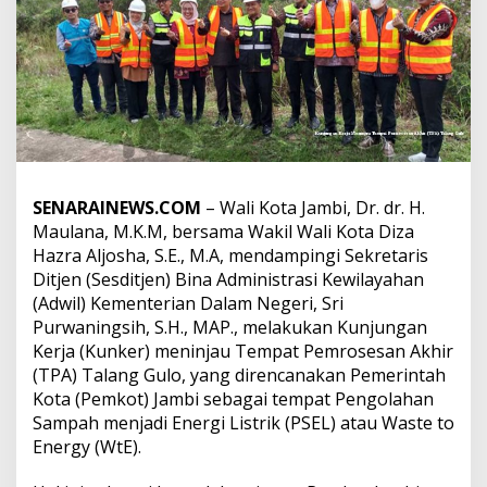
W
u
j
u
d
k
a
n
T
P
A
SENARAINEWS.COM
– Wali Kota Jambi, Dr. dr. H.
T
Maulana, M.K.M, bersama Wakil Wali Kota Diza
a
Hazra Aljosha, S.E., M.A, mendampingi Sekretaris
l
Ditjen (Sesditjen) Bina Administrasi Kewilayahan
a
(Adwil) Kementerian Dalam Negeri, Sri
n
g
Purwaningsih, S.H., MAP., melakukan Kunjungan
G
Kerja (Kunker) meninjau Tempat Pemrosesan Akhir
u
(TPA) Talang Gulo, yang direncanakan Pemerintah
l
Kota (Pemkot) Jambi sebagai tempat Pengolahan
o
M
Sampah menjadi Energi Listrik (PSEL) atau Waste to
e
Energy (WtE).
n
j