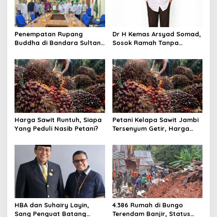
p
o
s
Penempatan Rupang
Dr H Kemas Arsyad Somad,
Buddha di Bandara Sultan
Sosok Ramah Tanpa
Thaha Tuai Polemik,
Kehilangan Wibawa
Kemenag Jambi Ambil
Langkah Cepat
Harga Sawit Runtuh, Siapa
Petani Kelapa Sawit Jambi
Yang Peduli Nasib Petani?
Tersenyum Getir, Harga
Turun Rp 700 per Kilogram
HBA dan Suhairy Layin,
4.386 Rumah di Bungo
Sang Penguat Batang
Terendam Banjir, Status