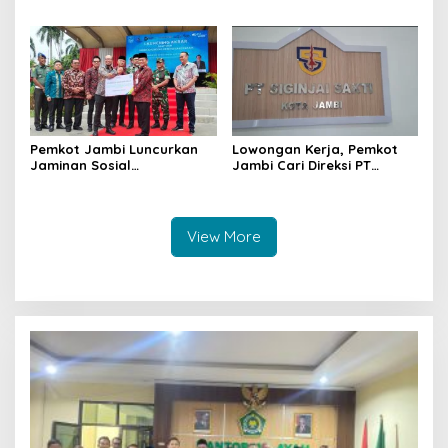
Wali Kota Maulana Ajak
Tingkatkan Perlindungan
Masyarakat Turut
Serta Pemenuhan Hak-hak
Meramaikan
Anak
Pemkot Jambi Luncurkan
Lowongan Kerja, Pemkot
Jaminan Sosial
Jambi Cari Direksi PT
Ketenagakerjaan bagi
Siginjai Sakti
Pekerja Rentan
View More