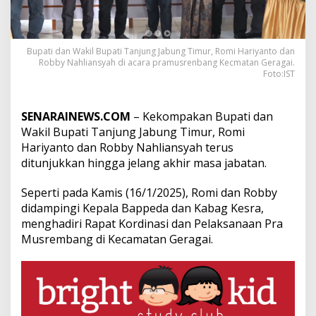
,
R
o
m
Bupati dan Wakil Bupati Tanjung Jabung Timur, Romi Hariyanto dan
i
Robby Nahliansyah di acara pramusrenbang Kecmatan Geragai.
-
Foto:IST
R
o
b
SENARAINEWS.COM
– Kekompakan Bupati dan
b
Wakil Bupati Tanjung Jabung Timur, Romi
y
K
Hariyanto dan Robby Nahliansyah terus
o
ditunjukkan hingga jelang akhir masa jabatan.
m
p
Seperti pada Kamis (16/1/2025), Romi dan Robby
a
didampingi Kepala Bappeda dan Kabag Kesra,
k
H
menghadiri Rapat Kordinasi dan Pelaksanaan Pra
a
Musrembang di Kecamatan Geragai.
d
i
r
i
R
a