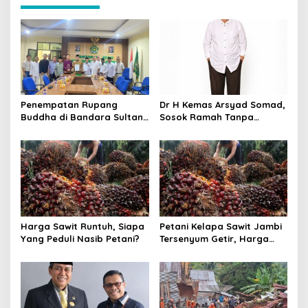
g
a
s
i
p
o
Penempatan Rupang
Dr H Kemas Arsyad Somad,
s
Buddha di Bandara Sultan
Sosok Ramah Tanpa
Thaha Tuai Polemik,
Kehilangan Wibawa
Kemenag Jambi Ambil
Langkah Cepat
Harga Sawit Runtuh, Siapa
Petani Kelapa Sawit Jambi
Yang Peduli Nasib Petani?
Tersenyum Getir, Harga
Turun Rp 700 per Kilogram