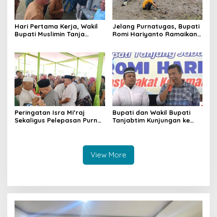
Hari Pertama Kerja, Wakil
Jelang Purnatugas, Bupati
Bupati Muslimin Tanja
Romi Hariyanto Ramaikan
Tinjau Gerakan Pangan
Tradisi Bekarang
Murah
Peringatan Isra Mi’raj
Bupati dan Wakil Bupati
Sekaligus Pelepasan Purna
Tanjabtim Kunjungan ke
Tugas Bupati dan Wakil
Mendahara Ilir
Bupati Tanjab Timur
View More