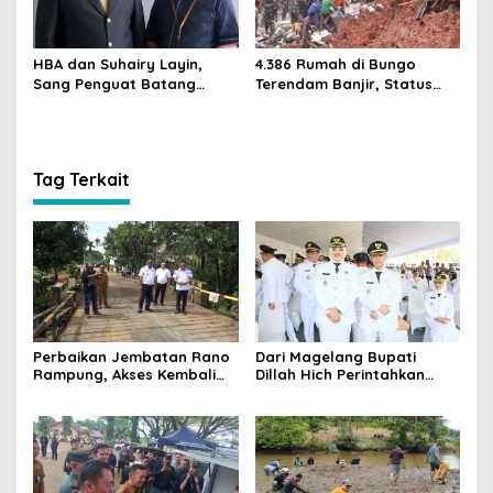
HBA dan Suhairy Layin,
4.386 Rumah di Bungo
Sang Penguat Batang
Terendam Banjir, Status
Menjulang
Tanggap Darurat
Tag Terkait
Perbaikan Jembatan Rano
Dari Magelang Bupati
Rampung, Akses Kembali
Dillah Hich Perintahkan
Dibuka
Kemacetan Rasau-Lambur
Diurai