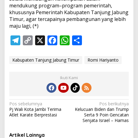
mendukung program–program pemerintah,
khususnya Pemerintah Kabupaten Tanjung Jabung
Timur, agar tercapainya pembangunan yang lebih
maju lagi, (*)
T
C
X
F
W
S
el
o
ac
h
h
e
p
e
at
ar
Kabupaten Tanjung Jabung Timur
Romi Hariyanto
gr
y
b
s
e
a
Li
o
A
Ikuti Kami
m
n
o
p
k
k
p
N
Pos sebelumnya
Pos berikutnya
Pj Wali Kota Jambi Terima
Kelucuan Biden dan Trump
a
Atlet Karate Berprestasi
Serta 9 Poin Gencatan
v
Senjata Israel – Hamas
i
Artikel Lainnya