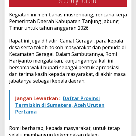
p
a
Kegiatan ini membahas musrenbang, rencana kerja
t
P
Pemerintah Daerah Kabupaten Tanjung Jabung
r
Timur untuk tahun anggaran 2026.
a
M
Rapat ini juga dihadiri Camat Geragai, para kepala
u
desa serta tokoh-tokoh masyarakat dan pemuda di
s
r
Kecamatan Geragai. Dalam Sambutannya, Romi
e
Hariyanto mengatakan, kunjungannya kali ini
n
bersama wakil bupati sebagai bentuk apreasiasi
b
dan terima kasih kepada masyarakat, di akhir masa
a
n
jabatanya sebagai kepala daerah.
g
Jangan Lewatkan :
Daftar Provinsi
Termiskin di Sumatera, Aceh Urutan
Pertama
Romi berharap, kepada masyarakat, untuk tetap
selalu membangun kekompakan dalam