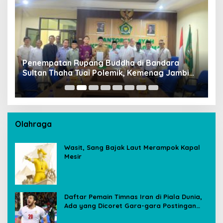
Penempatan Rupang Buddha di Bandara
D
Sultan Thaha Tuai Polemik, Kemenag Jambi
T
Ambil Langkah Cepat
Olahraga
Wasit, Sang Bajak Laut Merampok Kapal
Mesir
Daftar Pemain Timnas Iran di Piala Dunia,
Ada yang Dicoret Gara-gara Postingan
Media Sosial