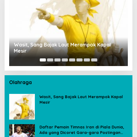
Wasit, Sang Bajak Laut Merampok Kapal
P
Mesir
S
A
Olahraga
Wasit, Sang Bajak Laut Merampok Kapal
Mesir
Daftar Pemain Timnas Iran di Piala Dunia,
Ada yang Dicoret Gara-gara Postingan