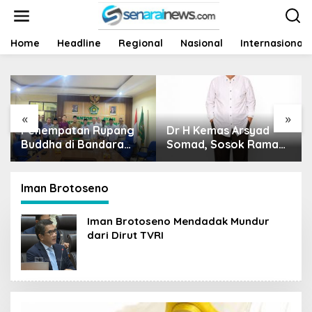
L
e
w
a
Home
Headline
Regional
Nasional
Internasional
t
i
k
e
k
«
»
o
Penempatan Rupang
Dr H Kemas Arsyad
n
t
Buddha di Bandara
Somad, Sosok Ramah
e
Sultan Thaha Tuai
Tanpa Kehilangan
n
Polemik, Kemenag
Wibawa
Jambi Ambil Langkah
Iman Brotoseno
Cepat
Iman Brotoseno Mendadak Mundur
dari Dirut TVRI