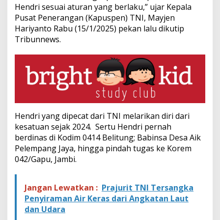
a
Hendri sesuai aturan yang berlaku,” ujar Kepala
j
Pusat Penerangan (Kapuspen) TNI, Mayjen
u
Hariyanto Rabu (15/1/2025) pekan lalu dikutip
r
Tribunnews
.
i
t
Hendri yang dipecat dari TNI melarikan diri dari
kesatuan sejak 2024. Sertu Hendri pernah
berdinas di Kodim 0414 Belitung; Babinsa Desa Aik
Pelempang Jaya, hingga pindah tugas ke Korem
042/Gapu, Jambi.
Jangan Lewatkan :
Prajurit TNI Tersangka
Penyiraman Air Keras dari Angkatan Laut
dan Udara