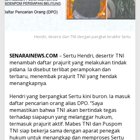
d
r
i
,
D
e
s
Hendri, desersi dari TNI dengan pangkat terakhir Sertu
e
r
t
SENARAINEWS.COM
– Sertu Hendri, desertir TNI
i
menambah daftar prajurit yang melakukan tindak
r
pidana. Ia disebut terlibat perampokan dan
T
terbaru, menembak prajurit TNI yang hendak
N
I
menangkapnya.
P
e
Hendri yang berpangkat Sertu kini buron. Ia masuk
n
daftar pencarian orang alias DPO. “Saya
e
memastikan bahwa TNI akan bertindak tegas
m
b
terhadap siapapun yang melanggar hukum,
a
termasuk prajurit aktif. Mabes TNI dan Puspom
k
TNI siap bekerja sama dengan aparat penegak
P
hukum untuk menangkap dan memproses Sertu
r