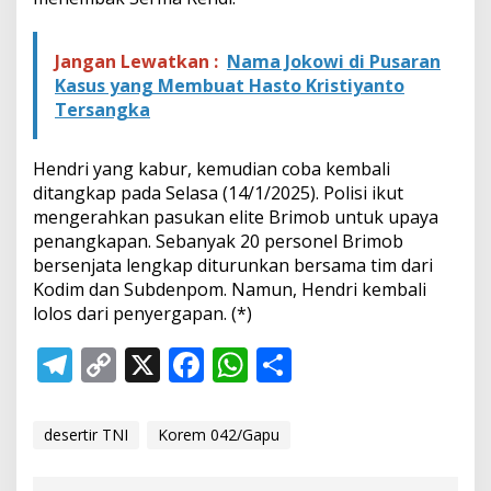
Jangan Lewatkan :
Nama Jokowi di Pusaran
Kasus yang Membuat Hasto Kristiyanto
Tersangka
Hendri yang kabur, kemudian coba kembali
ditangkap pada Selasa (14/1/2025). Polisi ikut
mengerahkan pasukan elite Brimob untuk upaya
penangkapan. Sebanyak 20 personel Brimob
bersenjata lengkap diturunkan bersama tim dari
Kodim dan Subdenpom. Namun, Hendri kembali
lolos dari penyergapan. (*)
T
C
X
F
W
S
el
o
ac
h
h
e
p
e
at
ar
desertir TNI
Korem 042/Gapu
gr
y
b
s
e