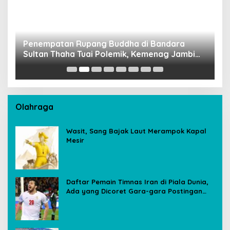
Penempatan Rupang Buddha di Bandara
D
Sultan Thaha Tuai Polemik, Kemenag Jambi
T
Ambil Langkah Cepat
Olahraga
Wasit, Sang Bajak Laut Merampok Kapal
Mesir
Daftar Pemain Timnas Iran di Piala Dunia,
Ada yang Dicoret Gara-gara Postingan
Media Sosial