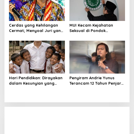
Cerdas yang Kehilangan
MUI Kecam Kejahatan
Cermat; Menyoal Juri yang
Seksual di Pondok
Kontroversi
Pesantren di Pati
Hari Pendidikan: Dirayakan
Penyiram Andrie Yunus
dalam Kesunyian yang
Terancam 12 Tahun Penjara,
Sistematis
Publik Soroti Wajah Pelaku
Belum Diekspos