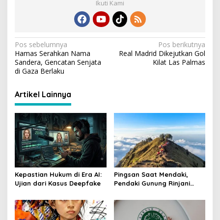
a
Li
o
A
Ikuti Kami
m
n
o
p
k
k
p
N
Pos sebelumnya
Pos berikutnya
Hamas Serahkan Nama
Real Madrid Dikejutkan Gol
a
Sandera, Gencatan Senjata
Kilat Las Palmas
v
di Gaza Berlaku
i
Artikel Lainnya
g
a
s
i
p
o
Kepastian Hukum di Era AI:
Pingsan Saat Mendaki,
s
Ujian dari Kasus Deepfake
Pendaki Gunung Rinjani
Asal Jawa Barat Meninggal