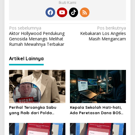
m
n
o
p
Ikuti Kami
k
k
p
N
Pos sebelumnya
Pos berikutnya
Aktor Hollywood Pendukung
Kebakaran Los Angeles
a
Genosida Menangis Melihat
Masih Mengancam
v
Rumah Mewahnya Terbakar
i
Artikel Lainnya
g
a
s
i
p
o
Perihal Tersangka Sabu
Kepala Sekolah Hati-hati,
s
yang Raib dari Polda
Ada Peretasan Dana BOS
Jambi, Kabur Atau Izin?
Nyaris Rp 1 Miliar