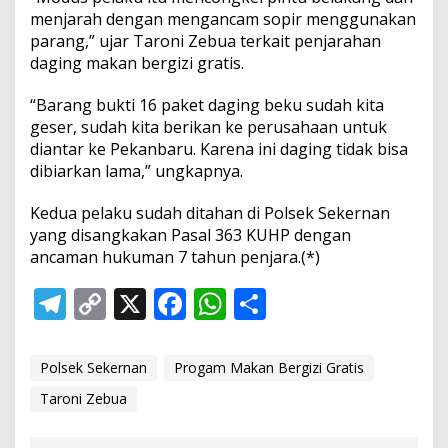
menjarah dengan mengancam sopir menggunakan
parang,” ujar Taroni Zebua terkait penjarahan
daging makan bergizi gratis.
“Barang bukti 16 paket daging beku sudah kita
geser, sudah kita berikan ke perusahaan untuk
diantar ke Pekanbaru. Karena ini daging tidak bisa
dibiarkan lama,” ungkapnya.
Kedua pelaku sudah ditahan di Polsek Sekernan
yang disangkakan Pasal 363 KUHP dengan
ancaman hukuman 7 tahun penjara.(*)
T
C
X
F
W
S
el
o
ac
h
h
e
p
e
at
ar
Polsek Sekernan
Progam Makan Bergizi Gratis
gr
y
b
s
e
Taroni Zebua
a
Li
o
A