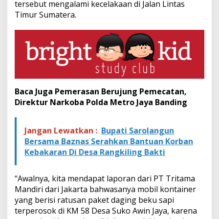
tersebut mengalami kecelakaan di Jalan Lintas
u
Timur Sumatera.
D
i
j
a
r
a
h
Baca Juga
Pemerasan Berujung Pemecatan,
Direktur Narkoba Polda Metro Jaya Banding
Jangan Lewatkan :
Bupati Sarolangun
Bersama Baznas Serahkan Bantuan Korban
Kebakaran Di Desa Rangkiling Bakti
“Awalnya, kita mendapat laporan dari PT Tritama
Mandiri dari Jakarta bahwasanya mobil kontainer
yang berisi ratusan paket daging beku sapi
terperosok di KM 58 Desa Suko Awin Jaya, karena