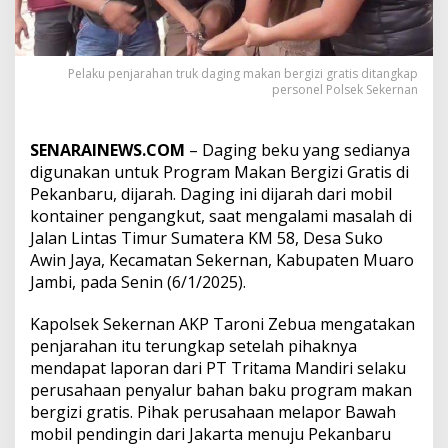
g
a
m
M
Pelaku penjarahan truk daging makan bergizi gratis ditangkap
a
personel Polsek Sekernan
k
a
n
SENARAINEWS.COM
– Daging beku yang sedianya
B
digunakan untuk Program Makan Bergizi Gratis di
e
r
Pekanbaru, dijarah. Daging ini dijarah dari mobil
g
kontainer pengangkut, saat mengalami masalah di
i
Jalan Lintas Timur Sumatera KM 58, Desa Suko
z
Awin Jaya, Kecamatan Sekernan, Kabupaten Muaro
i
d
Jambi, pada Senin (6/1/2025).
i
P
Kapolsek Sekernan AKP Taroni Zebua mengatakan
e
penjarahan itu terungkap setelah pihaknya
k
mendapat laporan dari PT Tritama Mandiri selaku
a
n
perusahaan penyalur bahan baku program makan
b
bergizi gratis. Pihak perusahaan melapor Bawah
a
mobil pendingin dari Jakarta menuju Pekanbaru
r