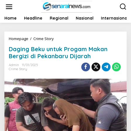
L
e
w
a
Home
Headline
Regional
Nasional
Internasional
t
i
k
Homepage
/
Crime Story
D
e
a
k
Daging Beku untuk Progam Makan
g
o
i
n
Bergizi di Pekanbaru Dijarah
n
t
g
e
Admin
11/01/2025
Crime Story
B
n
e
k
u
u
n
t
u
k
P
r
o