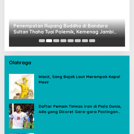
Penempatan Rupang Buddha di Bandara
D
Sultan Thaha Tuai Polemik, Kemenag Jambi
T
Ambil Langkah Cepat
Olahraga
Wasit, Sang Bajak Laut Merampok Kapal
Mesir
Daftar Pemain Timnas Iran di Piala Dunia,
Ada yang Dicoret Gara-gara Postingan
Media Sosial