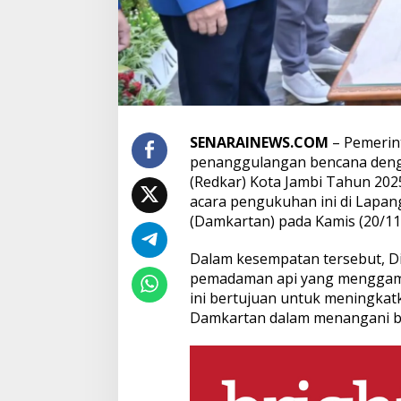
M
e
r
u
p
a
k
a
n
SENARAINEWS.COM
– Pemerin
G
penanggulangan bencana den
a
r
(Redkar) Kota Jambi Tahun 202
d
acara pengukuhan ini di Lapa
a
(Damkartan) pada Kamis (20/11
T
e
Dalam kesempatan tersebut, Di
r
d
pemadaman api yang menggamba
e
ini bertujuan untuk meningkat
p
Damkartan dalam menangani ber
a
n
K
e
m