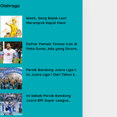
Olahraga
Wasit, Sang Bajak Laut
Merampok Kapal Mesir
Daftar Pemain Timnas Iran di
Piala Dunia, Ada yang Dicoret
Gara-gara Postingan Media
Sosial
Persib Bandung Juara Liga 1,
Ini Juara Liga 1 Dari Tahun ke
Tahun
Ini Sebab Persib Bandung
Juara BRI Super League
Meski Poin Sama dengan
Borneo FC