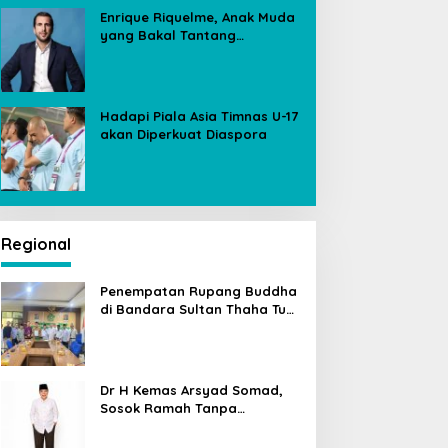
Enrique Riquelme, Anak Muda
yang Bakal Tantang
Florentino Perez untuk Kursi
Presiden Real Madrid
Hadapi Piala Asia Timnas U-17
akan Diperkuat Diaspora
Regional
Penempatan Rupang Buddha
di Bandara Sultan Thaha Tuai
Polemik, Kemenag Jambi
Ambil Langkah Cepat
Dr H Kemas Arsyad Somad,
Sosok Ramah Tanpa
Kehilangan Wibawa