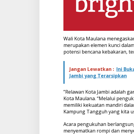
a
n
u
s
i
a
a
​Wali Kota Maulana menegask
n
merupakan elemen kunci dalam
potensi bencana kebakaran, t
Jangan Lewatkan :
Ini Buk
Jambi yang Terarsipkan
​”Relawan Kota Jambi adalah ga
Kota Maulana. “Melalui penguk
memiliki kekuatan mandiri dal
Kampung Tangguh yang kita u
​Acara pengukuhan berlangsung
menyematkan rompi dan meny