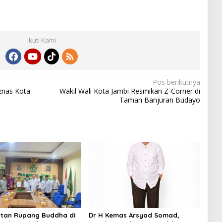
S
h
ar
Ikuti Kami
e
Pos berikutnya
znas Kota
Wakil Wali Kota Jambi Resmikan Z-Corner di
Taman Banjuran Budayo
tan Rupang Buddha di
Dr H Kemas Arsyad Somad,