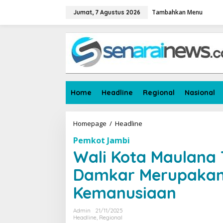
L
Tambahkan Menu
e
Jumat, 7 Agustus 2026
w
a
t
i
k
e
k
o
Home
Headline
Regional
Nasional
n
t
e
n
Homepage
/
Headline
W
a
Pemkot Jambi
l
i
Wali Kota Maulana
K
o
Damkar Merupakan
t
a
Kemanusiaan
M
a
Admin
21/11/2025
u
Headline
,
Regional
l