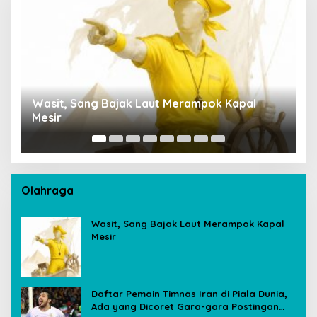
Wasit, Sang Bajak Laut Merampok Kapal
P
Mesir
S
A
Olahraga
Wasit, Sang Bajak Laut Merampok Kapal
Mesir
Daftar Pemain Timnas Iran di Piala Dunia,
Ada yang Dicoret Gara-gara Postingan