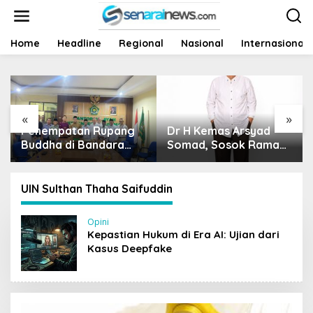
L
e
w
a
Home
Headline
Regional
Nasional
Internasional
t
i
k
e
k
«
»
o
Dr H Kemas Arsyad
Harga Sawit Runtuh,
n
t
Somad, Sosok Ramah
Siapa Yang Peduli
e
Tanpa Kehilangan
Nasib Petani?
n
Wibawa
UIN Sulthan Thaha Saifuddin
Opini
Kepastian Hukum di Era AI: Ujian dari
Kasus Deepfake