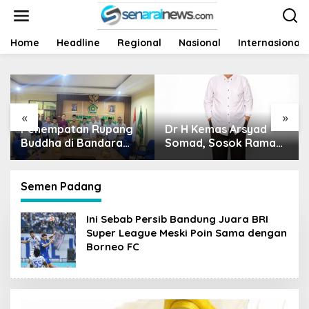
L
e
w
a
Home
Headline
Regional
Nasional
Internasional
t
i
k
e
k
«
»
o
mpatan Rupang
Dr H Kemas Arsyad
Harga Sa
n
ha di Bandara
t
Somad, Sosok Ramah
Siapa Ya
e
n Thaha Tuai
Tanpa Kehilangan
Nasib Pe
n
mik, Kemenag
Wibawa
i Ambil Langkah
Semen Padang
t
Ini Sebab Persib Bandung Juara BRI
Super League Meski Poin Sama dengan
Borneo FC