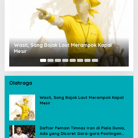
Wasit, Sang Bajak Laut Merampok Kapal
P
Mesir
S
A
Olahraga
Wasit, Sang Bajak Laut Merampok Kapal
Mesir
Daftar Pemain Timnas Iran di Piala Dunia,
Ada yang Dicoret Gara-gara Postingan