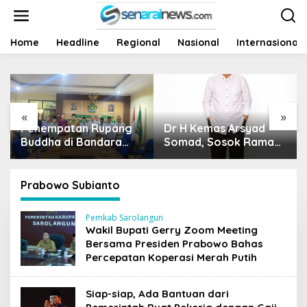
L
e
w
a
Home
Headline
Regional
Nasional
Internasional
t
i
k
e
k
«
»
o
ang
Dr H Kemas Arsyad
Harga Sawit Runtuh,
n
ra
t
Somad, Sosok Ramah
Siapa Yang Peduli
e
Tanpa Kehilangan
Nasib Petani?
n
g
Wibawa
gkah
Prabowo Subianto
Pemkab Sarolangun
Wakil Bupati Gerry Zoom Meeting
Bersama Presiden Prabowo Bahas
Percepatan Koperasi Merah Putih
Siap-siap, Ada Bantuan dari