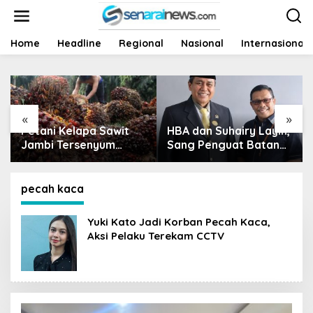
L
e
w
a
Home
Headline
Regional
Nasional
Internasional
t
i
k
e
k
«
»
o
Petani Kelapa Sawit
HBA dan Suhairy Layin,
n
t
Jambi Tersenyum
Sang Penguat Batang
e
Getir, Harga Turun Rp
Menjulang
n
700 per Kilogram
pecah kaca
Yuki Kato Jadi Korban Pecah Kaca,
Aksi Pelaku Terekam CCTV