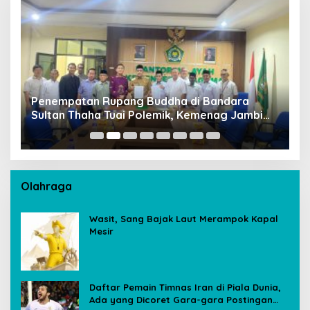
Penempatan Rupang Buddha di Bandara
D
Sultan Thaha Tuai Polemik, Kemenag Jambi
T
Ambil Langkah Cepat
Olahraga
Wasit, Sang Bajak Laut Merampok Kapal
Mesir
Daftar Pemain Timnas Iran di Piala Dunia,
Ada yang Dicoret Gara-gara Postingan