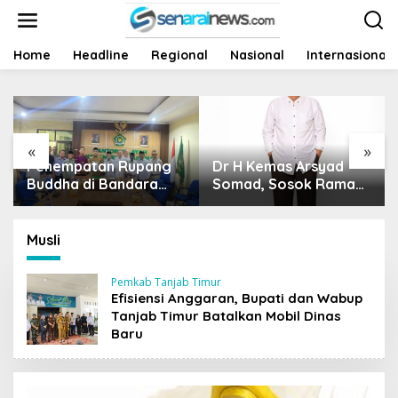
L
e
w
a
Home
Headline
Regional
Nasional
Internasional
t
i
k
e
k
«
»
o
Rupang
Dr H Kemas Arsyad
Harga Sawit Runt
n
ndara
t
Somad, Sosok Ramah
Siapa Yang Peduli
e
Tuai
Tanpa Kehilangan
Nasib Petani?
n
enag
Wibawa
Langkah
Musli
Pemkab Tanjab Timur
Efisiensi Anggaran, Bupati dan Wabup
Tanjab Timur Batalkan Mobil Dinas
Baru