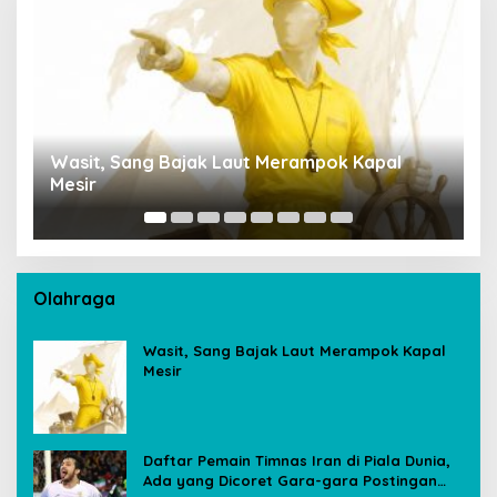
Wasit, Sang Bajak Laut Merampok Kapal
Penemp
Mesir
Sultan 
Ambil 
Olahraga
Wasit, Sang Bajak Laut Merampok Kapal
Mesir
Daftar Pemain Timnas Iran di Piala Dunia,
Ada yang Dicoret Gara-gara Postingan