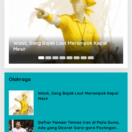
Wasit, Sang Bajak Laut Merampok Kapal
P
Mesir
S
A
Olahraga
Wasit, Sang Bajak Laut Merampok Kapal
Mesir
Daftar Pemain Timnas Iran di Piala Dunia,
Ada yang Dicoret Gara-gara Postingan