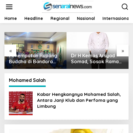
L
e
w
a
Home
Headline
Regional
Nasional
Internasional
t
i
k
e
k
«
»
o
mpatan Rupang
Dr H Kemas Arsyad
Harga Sa
n
ha di Bandara
t
Somad, Sosok Ramah
Siapa Ya
e
n Thaha Tuai
Tanpa Kehilangan
Nasib Pe
n
mik, Kemenag
Wibawa
i Ambil Langkah
Mohamed Salah
t
Kabar Hengkangnya Mohamed Salah,
Antara Janji Klub dan Perfoma yang
Limbung