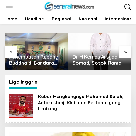
L
e
w
a
Home
Headline
Regional
Nasional
Internasional
t
i
k
e
k
«
»
o
Dr H Kemas Arsyad
Harga Sawit Runtuh,
n
t
Somad, Sosok Ramah
Siapa Yang Peduli
e
Tanpa Kehilangan
Nasib Petani?
n
Wibawa
Liga Inggris
Kabar Hengkangnya Mohamed Salah,
Antara Janji Klub dan Perfoma yang
Limbung