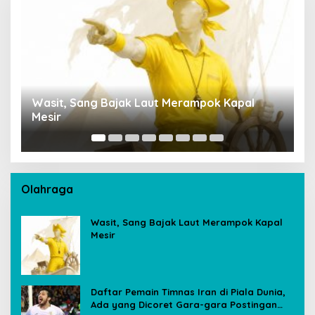
Wasit, Sang Bajak Laut Merampok Kapal
P
Mesir
S
A
Olahraga
Wasit, Sang Bajak Laut Merampok Kapal
Mesir
Daftar Pemain Timnas Iran di Piala Dunia,
Ada yang Dicoret Gara-gara Postingan