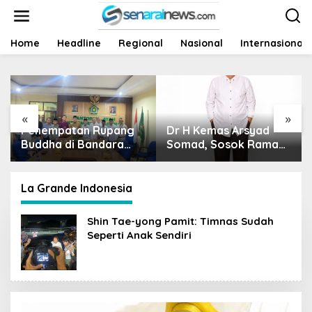
L
e
w
a
Home
Headline
Regional
Nasional
Internasional
t
i
k
e
k
«
»
o
Penempatan Rupang
Dr H Kemas Arsyad
Ha
n
t
Buddha di Bandara
Somad, Sosok Ramah
Si
e
Sultan Thaha Tuai
Tanpa Kehilangan
Na
n
Polemik, Kemenag
Wibawa
Jambi Ambil Langkah
La Grande Indonesia
Cepat
Shin Tae-yong Pamit: Timnas Sudah
Seperti Anak Sendiri