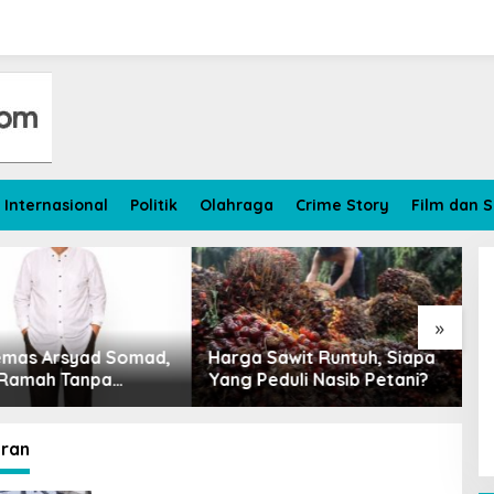
Internasional
Politik
Olahraga
Crime Story
Film dan S
»
omad,
Harga Sawit Runtuh, Siapa
Petani Kelapa S
Yang Peduli Nasib Petani?
Tersenyum Getir
Turun Rp 700 pe
ran