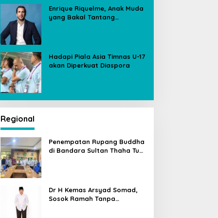
Enrique Riquelme, Anak Muda
yang Bakal Tantang
Florentino Perez untuk Kursi
Presiden Real Madrid
Hadapi Piala Asia Timnas U-17
akan Diperkuat Diaspora
Regional
Penempatan Rupang Buddha
di Bandara Sultan Thaha Tuai
Polemik, Kemenag Jambi
Ambil Langkah Cepat
Dr H Kemas Arsyad Somad,
Sosok Ramah Tanpa
Kehilangan Wibawa