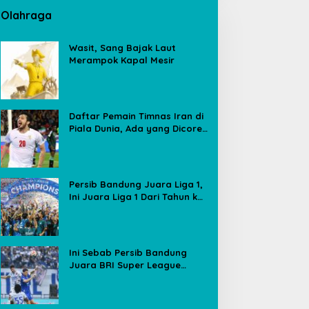
Olahraga
Wasit, Sang Bajak Laut
Merampok Kapal Mesir
Daftar Pemain Timnas Iran di
Piala Dunia, Ada yang Dicoret
Gara-gara Postingan Media
Sosial
Persib Bandung Juara Liga 1,
Ini Juara Liga 1 Dari Tahun ke
Tahun
Ini Sebab Persib Bandung
Juara BRI Super League
Meski Poin Sama dengan
Borneo FC