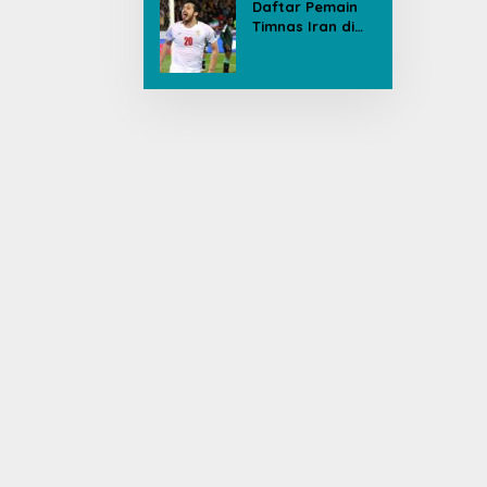
Daftar Pemain
Timnas Iran di
Piala Dunia, Ada
yang Dicoret
Gara-gara
Postingan Media
Sosial