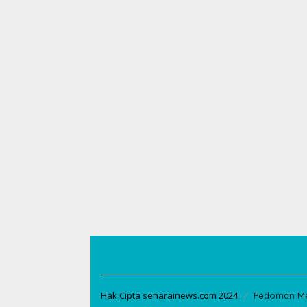
Hak Cipta senarainews.com 2024
Pedoman Me