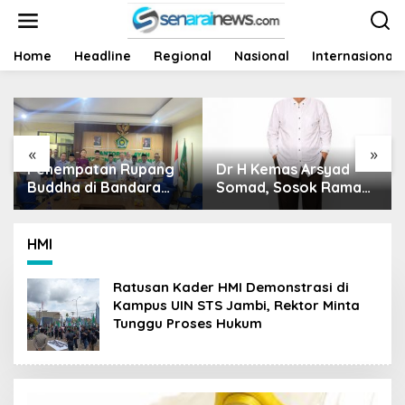
L
e
w
a
Home
Headline
Regional
Nasional
Internasional
t
i
k
e
k
«
»
o
Dr H Kemas Arsyad
Harga Sawit Runtuh,
n
t
Somad, Sosok Ramah
Siapa Yang Peduli
e
Tanpa Kehilangan
Nasib Petani?
n
Wibawa
h
HMI
Ratusan Kader HMI Demonstrasi di
Kampus UIN STS Jambi, Rektor Minta
Tunggu Proses Hukum