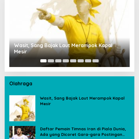
ak Laut Merampok Kapal
Penempatan Rupang Bud
Sultan Thaha Tuai Polem
Ambil Langkah Cepat
Olahraga
Wasit, Sang Bajak Laut Merampok Kapal
Mesir
Daftar Pemain Timnas Iran di Piala Dunia,
Ada yang Dicoret Gara-gara Postingan