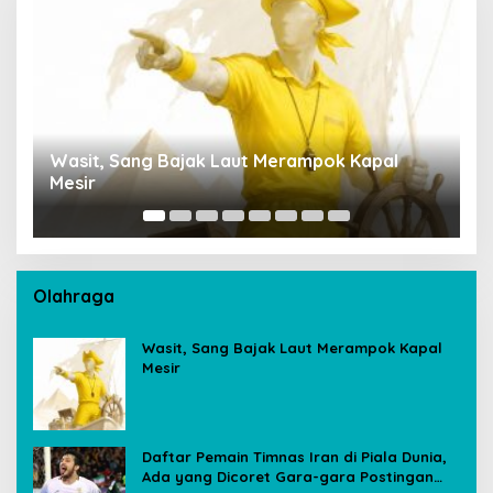
ak Laut Merampok Kapal
Penempatan Rupang Bud
Sultan Thaha Tuai Polem
Ambil Langkah Cepat
Olahraga
Wasit, Sang Bajak Laut Merampok Kapal
Mesir
Daftar Pemain Timnas Iran di Piala Dunia,
Ada yang Dicoret Gara-gara Postingan