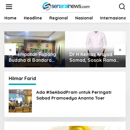
L
e
w
a
Home
Headline
Regional
Nasional
Internasional
t
i
k
e
k
«
»
o
pang
Dr H Kemas Arsyad
Harga Sawit Runtuh
n
ara
t
Somad, Sosok Ramah
Siapa Yang Peduli
e
ai
Tanpa Kehilangan
Nasib Petani?
n
nag
Wibawa
ngkah
Hilmar Farid
Ada #SeAbadPram untuk Peringati
Sabad Pramoedya Ananta Toer