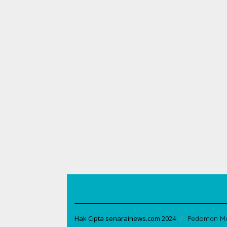
Hak Cipta senarainews.com 2024
Pedoman Me