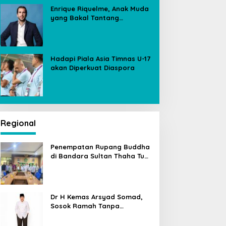
Enrique Riquelme, Anak Muda
yang Bakal Tantang
Florentino Perez untuk Kursi
Presiden Real Madrid
Hadapi Piala Asia Timnas U-17
akan Diperkuat Diaspora
Regional
Penempatan Rupang Buddha
di Bandara Sultan Thaha Tuai
Polemik, Kemenag Jambi
Ambil Langkah Cepat
Dr H Kemas Arsyad Somad,
Sosok Ramah Tanpa
Kehilangan Wibawa