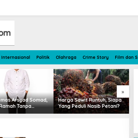
Internasional
Politik
Olahraga
Crime Story
Film dan S
»
Harga Sawit Runtuh, Siapa
Petani Kelapa Sawit Jam
Yang Peduli Nasib Petani?
Tersenyum Getir, Harga
Wasit
Turun Rp 700 per Kilogr
Kapal 