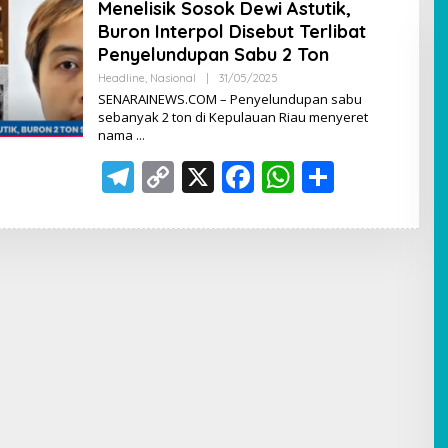
Menelisik Sosok Dewi Astutik,
Buron Interpol Disebut Terlibat
Penyelundupan Sabu 2 Ton
Headline
,
Nasional
|
31/05/2025
O
L
SENARAINEWS.COM – Penyelundupan sabu
E
sebanyak 2 ton di Kepulauan Riau menyeret
H
nama
A
D
T
C
X
F
M
W
S
I
N
el
o
ac
h
h
e
p
e
at
ar
gr
y
b
s
e
a
Li
o
A
m
n
o
p
k
k
p