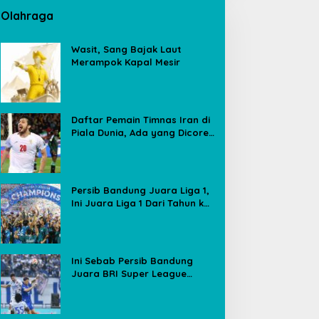
Olahraga
Wasit, Sang Bajak Laut
Merampok Kapal Mesir
Daftar Pemain Timnas Iran di
Piala Dunia, Ada yang Dicoret
Gara-gara Postingan Media
Sosial
Persib Bandung Juara Liga 1,
Ini Juara Liga 1 Dari Tahun ke
Tahun
Ini Sebab Persib Bandung
Juara BRI Super League
Meski Poin Sama dengan
Borneo FC