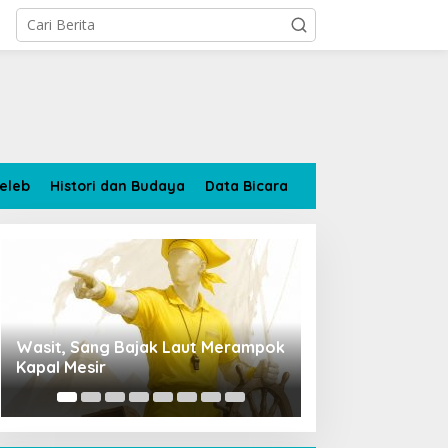
eleb
Histori dan Budaya
Data Bicara
bi
HBA dan Suhairy Layin,
4.386 Rumah di Bun
Sang Penguat Batang
Terendam Banjir, St
, Sang Bajak Laut Merampok
Penempatan Rupang Bud
am
Menjulang
Tanggap Darurat
Mesir
Bandara Sultan Thaha Tu
Polemik, Kemenag Jambi 
Langkah Cepat