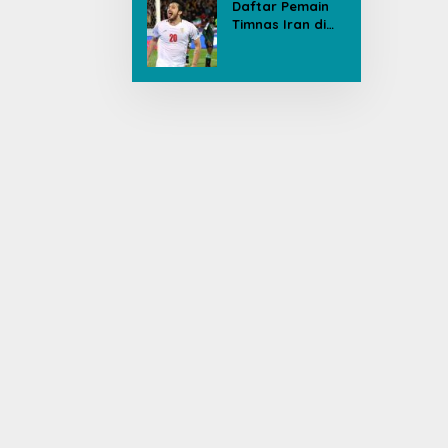
Daftar Pemain
Timnas Iran di
Piala Dunia, Ada
yang Dicoret
Gara-gara
Postingan Media
Sosial