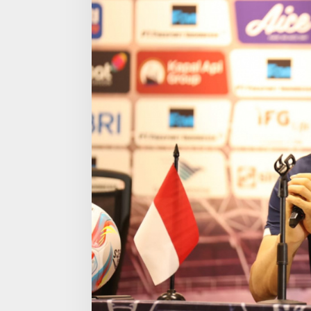
d
i
T
i
m
n
a
s
,
M
e
n
p
o
r
a
:
T
i
d
a
k
D
a