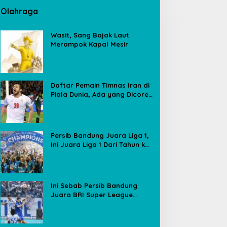
Olahraga
Wasit, Sang Bajak Laut
Merampok Kapal Mesir
Daftar Pemain Timnas Iran di
Piala Dunia, Ada yang Dicoret
Gara-gara Postingan Media
Sosial
Persib Bandung Juara Liga 1,
Ini Juara Liga 1 Dari Tahun ke
Tahun
Ini Sebab Persib Bandung
Juara BRI Super League
Meski Poin Sama dengan
Borneo FC