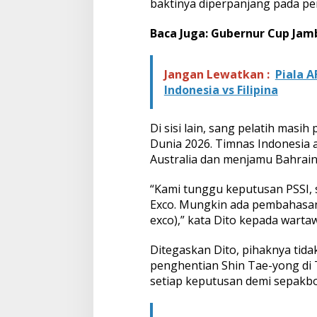
o
baktinya diperpanjang pada pe
l
a
Baca Juga:
Gubernur Cup Jambi
k
Jangan Lewatkan :
Piala A
Indonesia vs Filipina
Di sisi lain, sang pelatih masih 
Dunia 2026. Timnas Indonesia
Australia dan menjamu Bahrain
“Kami tunggu keputusan PSSI, s
Exco. Mungkin ada pembahasan 
exco),” kata Dito kepada wartaw
Ditegaskan Dito, pihaknya tid
penghentian Shin Tae-yong di
setiap keputusan demi sepakbol