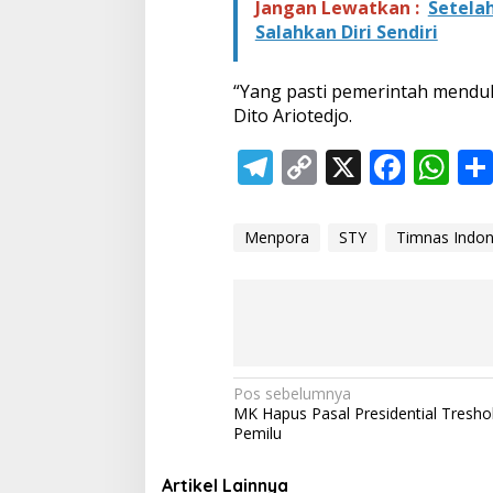
Jangan Lewatkan :
Setelah
Salahkan Diri Sendiri
“Yang pasti pemerintah menduk
Dito Ariotedjo.
T
C
X
F
W
el
o
ac
h
e
p
e
at
Menpora
STY
Timnas Indon
gr
y
b
s
a
Li
o
A
m
n
o
p
k
k
p
N
Pos sebelumnya
MK Hapus Pasal Presidential Tresh
a
Pemilu
v
i
Artikel Lainnya