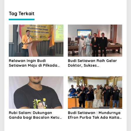
Tag Terkait
Relawan Ingin Budi
Budi Setiawan Raih Gelar
Setiawan Maju di Pilkada
Doktor, Sukses
2029, Dukungan Masih Solid
Pertahankan Disertasi
Rubi Salam: Dukungan
Budi Setiawan : Mundurnya
Ganda bagi Bacalon Ketua
Efron Purba Tak Ada Kaitan
KONI, Otomatis Dukungan
dengan Suksesi Ketua KONI
Gugur
Provinsi Jambi