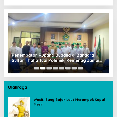
Penempatan Rupang Buddha di Bandara
D
Sultan Thaha Tuai Polemik, Kemenag Jambi
T
Ambil Langkah Cepat
Olahraga
Wasit, Sang Bajak Laut Merampok Kapal
Mesir