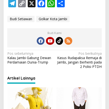
T
C
X
F
W
S
el
o
ac
h
h
e
p
e
at
ar
Budi Setiawan
Golkar Kota Jambi
gr
y
b
s
e
a
Li
o
A
Ikuti Kami
m
n
o
p
k
k
p
N
Pos sebelumnya
Pos berikutnya
Kalau Jambi Gabung Dewan
Kasus Rudapaksa Remaja di
a
Perdamaian Dunia-Trump
Jambi, Jangan Berhenti pada
v
2 Polisi PTDH
i
Artikel Lainnya
g
a
s
i