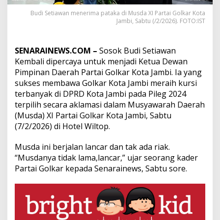
i
P
Budi Setiawan menerima pataka di Musda XI Partai Golkar Kota
Jambi, Sabtu (/2/2026). FOTO:IST
i
m
p
i
SENARAINEWS.COM –
Sosok Budi Setiawan
n
Kembali dipercaya untuk menjadi Ketua Dewan
D
Pimpinan Daerah Partai Golkar Kota Jambi. Ia yang
P
sukses membawa Golkar Kota Jambi meraih kursi
D
G
terbanyak di DPRD Kota Jambi pada Pileg 2024
o
terpilih secara aklamasi dalam Musyawarah Daerah
l
(Musda) XI Partai Golkar Kota Jambi, Sabtu
k
(7/2/2026) di Hotel Wiltop.
a
r
K
Musda ini berjalan lancar dan tak ada riak.
o
“Musdanya tidak lama,lancar,” ujar seorang kader
t
Partai Golkar kepada Senarainews, Sabtu sore.
a
J
a
m
b
i