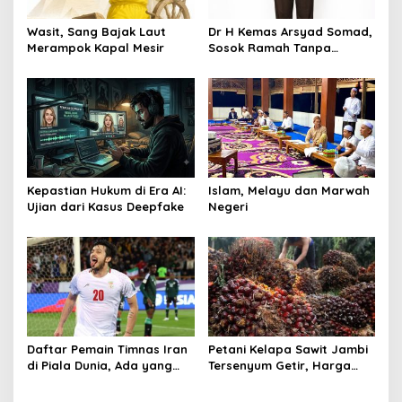
p
o
Wasit, Sang Bajak Laut
Dr H Kemas Arsyad Somad,
s
Merampok Kapal Mesir
Sosok Ramah Tanpa
Kehilangan Wibawa
Kepastian Hukum di Era AI:
Islam, Melayu dan Marwah
Ujian dari Kasus Deepfake
Negeri
Daftar Pemain Timnas Iran
Petani Kelapa Sawit Jambi
di Piala Dunia, Ada yang
Tersenyum Getir, Harga
Dicoret Gara-gara
Turun Rp 700 per Kilogram
Postingan Media Sosial