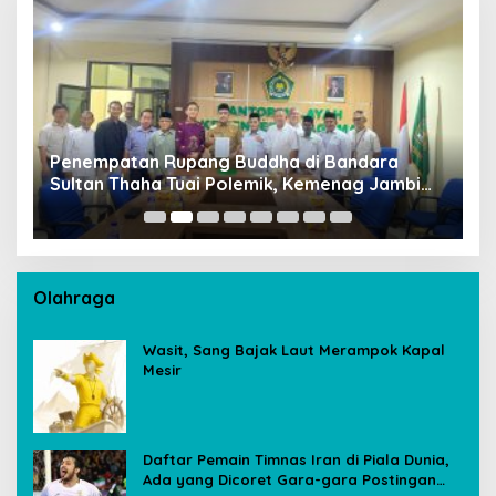
Penempatan Rupang Buddha di Bandara
D
Sultan Thaha Tuai Polemik, Kemenag Jambi
T
Ambil Langkah Cepat
Olahraga
Wasit, Sang Bajak Laut Merampok Kapal
Mesir
Daftar Pemain Timnas Iran di Piala Dunia,
Ada yang Dicoret Gara-gara Postingan