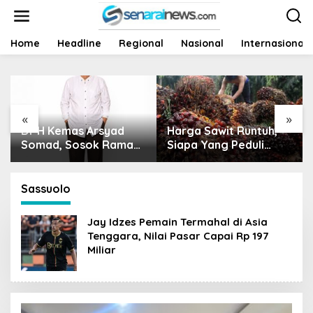
L
e
w
a
Home
Headline
Regional
Nasional
Internasional
t
i
k
e
k
«
»
o
Dr H Kemas Arsyad
Harga Sawit Runtuh,
n
t
Somad, Sosok Ramah
Siapa Yang Peduli
e
Tanpa Kehilangan
Nasib Petani?
n
Wibawa
Sassuolo
Jay Idzes Pemain Termahal di Asia
Tenggara, Nilai Pasar Capai Rp 197
Miliar