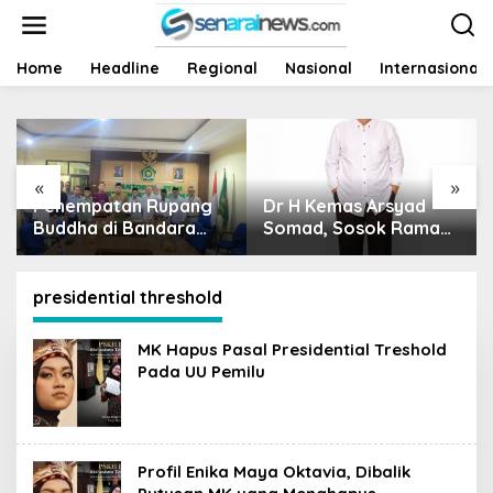
L
e
w
a
Home
Headline
Regional
Nasional
Internasional
t
i
k
e
k
«
»
o
enempatan Rupang
Dr H Kemas Arsyad
Harga
n
uddha di Bandara
t
Somad, Sosok Ramah
Siapa
e
ltan Thaha Tuai
Tanpa Kehilangan
Nasib
n
olemik, Kemenag
Wibawa
ambi Ambil Langkah
presidential threshold
epat
MK Hapus Pasal Presidential Treshold
Pada UU Pemilu
Profil Enika Maya Oktavia, Dibalik