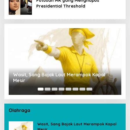
Putusan MK yang Menghapus
Presidential Threshold
Wasit, Sang Bajak Laut Merampok Kapal
P
Mesir
S
A
Olahraga
Wasit, Sang Bajak Laut Merampok Kapal
Mesir