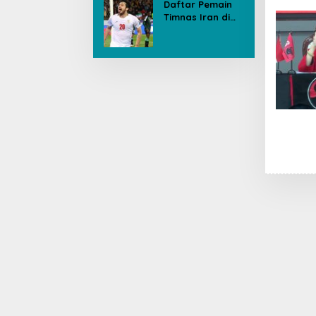
Daftar Pemain
Timnas Iran di
Piala Dunia, Ada
yang Dicoret
Gara-gara
Postingan Media
Sosial