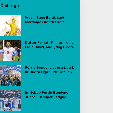
Olahraga
Wasit, Sang Bajak Laut
Merampok Kapal Mesir
Daftar Pemain Timnas Iran di
Piala Dunia, Ada yang Dicoret
Gara-gara Postingan Media
Sosial
Persib Bandung Juara Liga 1,
Ini Juara Liga 1 Dari Tahun ke
Tahun
Ini Sebab Persib Bandung
Juara BRI Super League
Meski Poin Sama dengan
Borneo FC