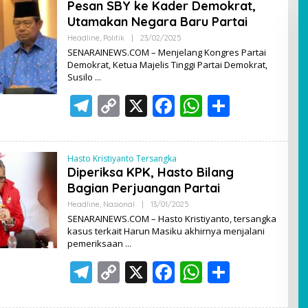
Pesan SBY ke Kader Demokrat,
Utamakan Negara Baru Partai
Headline
,
Politik
|
23/02/2025
O
L
SENARAINEWS.COM – Menjelang Kongres Partai
E
Demokrat, Ketua Majelis Tinggi Partai Demokrat,
H
Susilo
A
D
T
C
X
F
M
W
S
I
N
el
o
ac
h
h
e
p
e
at
ar
Hasto Kristiyanto Tersangka
gr
y
b
s
e
Diperiksa KPK, Hasto Bilang
a
Li
o
A
Bagian Perjuangan Partai
Headline
,
Nasional
|
13/01/2025
O
m
n
o
p
L
SENARAINEWS.COM – Hasto Kristiyanto, tersangka
E
k
k
p
kasus terkait Harun Masiku akhirnya menjalani
H
pemeriksaan
A
D
T
C
X
F
M
W
S
I
N
el
o
ac
h
h