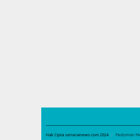
Hak Cipta senarainews.com 2024
Pedoman Me