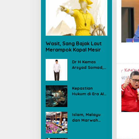
Wasit, Sang Bajak Laut
Merampok Kapal Mesir
Dr H Kemas
Arsyad Somad,
Sosok Ramah
Tanpa
Kehilangan
Kepastian
Wibawa
Hukum di Era AI:
Ujian dari Kasus
Deepfake
Islam, Melayu
dan Marwah
Negeri