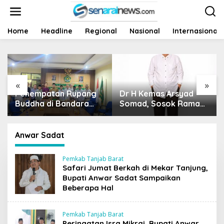
L
e
w
a
Home
Headline
Regional
Nasional
Internasional
t
i
k
e
k
«
»
o
Dr H Kemas Arsyad
Harga Sawit Runtuh,
n
t
Somad, Sosok Ramah
Siapa Yang Peduli
e
Tanpa Kehilangan
Nasib Petani?
n
Wibawa
Anwar Sadat
Pemkab Tanjab Barat
Safari Jumat Berkah di Mekar Tanjung,
Bupati Anwar Sadat Sampaikan
Beberapa Hal
Pemkab Tanjab Barat
Peringatan Isra Mikraj, Bupati Anwar