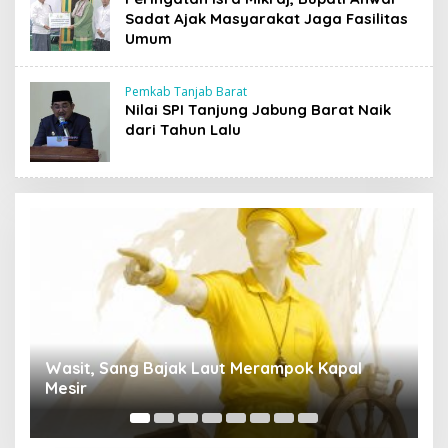
Sadat Ajak Masyarakat Jaga Fasilitas
Umum
Pemkab Tanjab Barat
Nilai SPI Tanjung Jabung Barat Naik
dari Tahun Lalu
Wasit, Sang Bajak Laut Merampok Kapal
P
Mesir
S
A