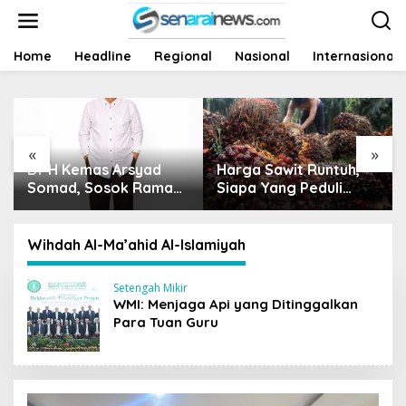
L
e
w
a
Home
Headline
Regional
Nasional
Internasional
t
i
k
e
k
«
»
o
Dr H Kemas Arsyad
Harga Sawit Runtuh,
n
t
Somad, Sosok Ramah
Siapa Yang Peduli
e
Tanpa Kehilangan
Nasib Petani?
n
Wibawa
Wihdah Al-Ma’ahid Al-Islamiyah
Setengah Mikir
WMI: Menjaga Api yang Ditinggalkan
Para Tuan Guru