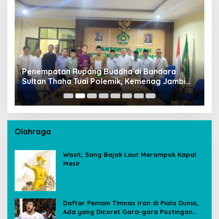
Penempatan Rupang Buddha di Bandara
D
Sultan Thaha Tuai Polemik, Kemenag Jambi
T
Ambil Langkah Cepat
Olahraga
Wasit, Sang Bajak Laut Merampok Kapal
Mesir
Daftar Pemain Timnas Iran di Piala Dunia,
Ada yang Dicoret Gara-gara Postingan