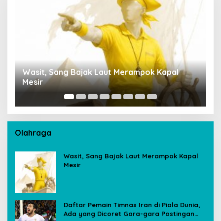
Wasit, Sang Bajak Laut Merampok Kapal
P
Mesir
S
A
Olahraga
Wasit, Sang Bajak Laut Merampok Kapal
Mesir
Daftar Pemain Timnas Iran di Piala Dunia,
Ada yang Dicoret Gara-gara Postingan