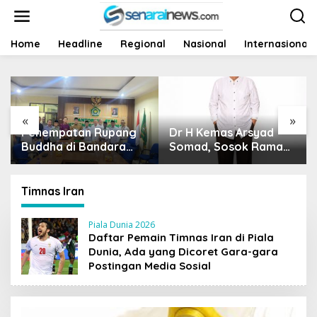
L
e
w
a
Home
Headline
Regional
Nasional
Internasional
t
i
k
e
k
«
»
o
Dr H Kemas Arsyad
Harga Sawit Runtuh,
n
t
Somad, Sosok Ramah
Siapa Yang Peduli
e
Tanpa Kehilangan
Nasib Petani?
n
Wibawa
Timnas Iran
Piala Dunia 2026
Daftar Pemain Timnas Iran di Piala
Dunia, Ada yang Dicoret Gara-gara
Postingan Media Sosial