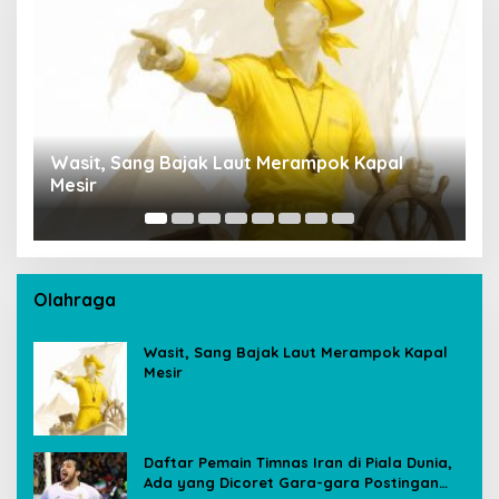
Penempatan Rupang Buddha di Bandara
Sultan Thaha Tuai Polemik, Kemenag Jambi
Ambil Langkah Cepat
Olahraga
Wasit, Sang Bajak Laut Merampok Kapal
Mesir
Daftar Pemain Timnas Iran di Piala Dunia,
Ada yang Dicoret Gara-gara Postingan