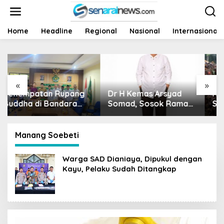
L
e
w
a
Home
Headline
Regional
Nasional
Internasional
t
i
k
e
k
«
»
o
Dr H Kemas Arsyad
Harga Sawit Runtuh,
n
t
Somad, Sosok Ramah
Siapa Yang Peduli
e
Tanpa Kehilangan
Nasib Petani?
n
Wibawa
Manang Soebeti
Warga SAD Dianiaya, Dipukul dengan
Kayu, Pelaku Sudah Ditangkap