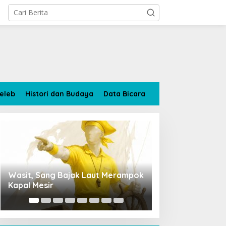
eleb
Histori dan Budaya
Data Bicara
HBA dan Suhairy Layin,
4.386 Rumah di Bung
Sang Penguat Batang
Terendam Banjir, Sta
g Bajak Laut Merampok
Penempatan Rupang Buddha d
Menjulang
Tanggap Darurat
r
Bandara Sultan Thaha Tuai
Polemik, Kemenag Jambi Ambi
Langkah Cepat