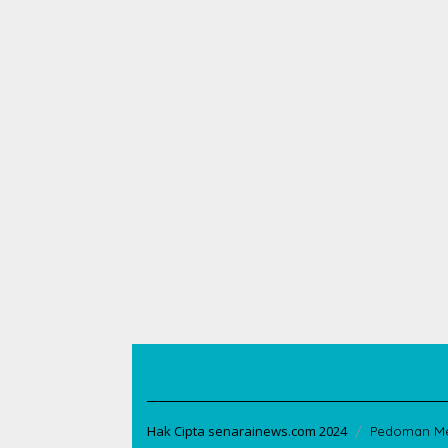
Hak Cipta senarainews.com 2024
Pedoman Me