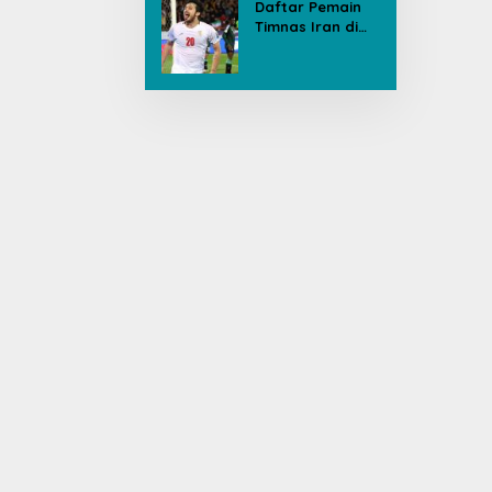
Daftar Pemain
Timnas Iran di
Piala Dunia, Ada
yang Dicoret
Gara-gara
Postingan Media
Sosial