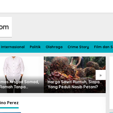
Internasional
Politik
Olahraga
Crime Story
Film dan S
»
Harga Sawit Runtuh, Siapa
Petani Kelapa Sawit Jambi
Yang Peduli Nasib Petani?
Tersenyum Getir, Harga
Wasit, San
Turun Rp 700 per Kilogram
Kapal Mesi
ino Perez