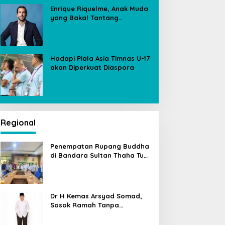
Enrique Riquelme, Anak Muda
yang Bakal Tantang
Florentino Perez untuk Kursi
Presiden Real Madrid
Hadapi Piala Asia Timnas U-17
akan Diperkuat Diaspora
Regional
Penempatan Rupang Buddha
di Bandara Sultan Thaha Tuai
Polemik, Kemenag Jambi
Ambil Langkah Cepat
Dr H Kemas Arsyad Somad,
Sosok Ramah Tanpa
Kehilangan Wibawa