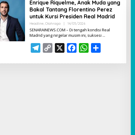
Enrique Riquelme, Anak Muda yang
Bakal Tantang Florentino Perez
untuk Kursi Presiden Real Madrid
Headline
,
Olahraga
|
14/05/2026
O
L
SENARAINEWS.COM – Di tengah kondisi Real
E
Madrid yang nirgelar musim ini, suksesi
H
A
T
C
X
F
W
S
D
M
el
o
ac
I
h
h
N
e
p
e
at
ar
gr
y
b
s
e
a
Li
o
A
m
n
o
p
k
k
p