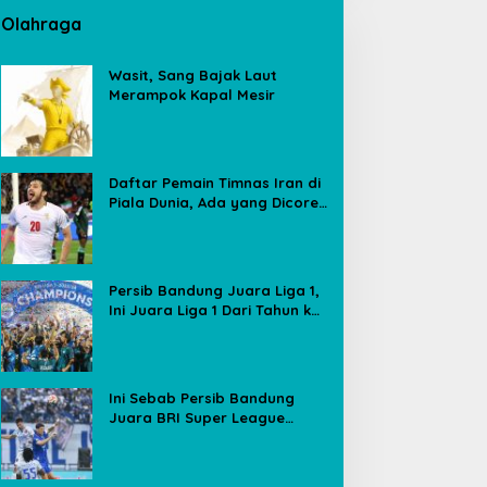
Olahraga
Wasit, Sang Bajak Laut
Merampok Kapal Mesir
Daftar Pemain Timnas Iran di
Piala Dunia, Ada yang Dicoret
Gara-gara Postingan Media
Sosial
Persib Bandung Juara Liga 1,
Ini Juara Liga 1 Dari Tahun ke
Tahun
Ini Sebab Persib Bandung
Juara BRI Super League
Meski Poin Sama dengan
Borneo FC