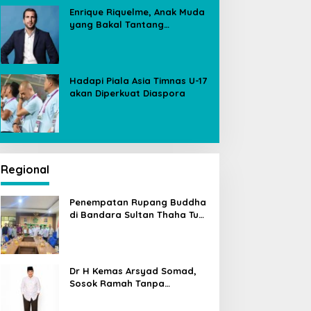
Enrique Riquelme, Anak Muda
yang Bakal Tantang
Florentino Perez untuk Kursi
Presiden Real Madrid
Hadapi Piala Asia Timnas U-17
akan Diperkuat Diaspora
Regional
Penempatan Rupang Buddha
di Bandara Sultan Thaha Tuai
Polemik, Kemenag Jambi
Ambil Langkah Cepat
Dr H Kemas Arsyad Somad,
Sosok Ramah Tanpa
Kehilangan Wibawa