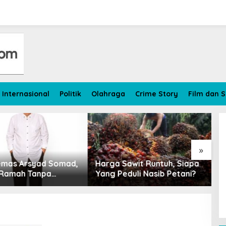
Internasional
Politik
Olahraga
Crime Story
Film dan S
»
ga Sawit Runtuh, Siapa
Petani Kelapa Sawit Jambi
g Peduli Nasib Petani?
Tersenyum Getir, Harga
Wasit, Sang Bajak Laut 
Turun Rp 700 per Kilogram
Kapal Mesir