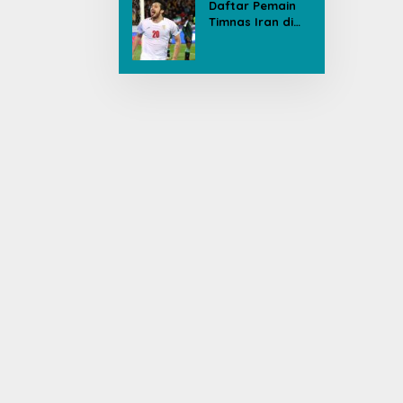
Daftar Pemain
Timnas Iran di
Piala Dunia, Ada
yang Dicoret
Gara-gara
Postingan Media
Sosial