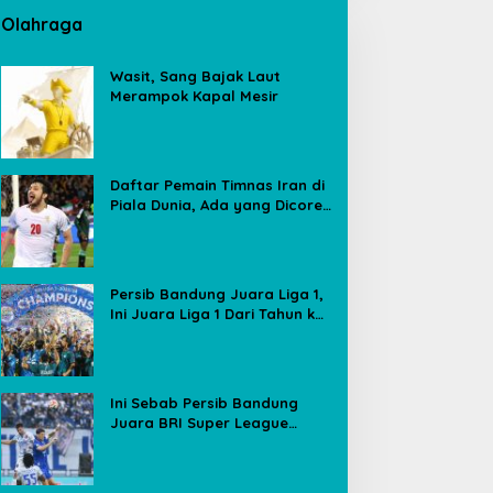
Olahraga
Wasit, Sang Bajak Laut
Merampok Kapal Mesir
Daftar Pemain Timnas Iran di
Piala Dunia, Ada yang Dicoret
Gara-gara Postingan Media
Sosial
Persib Bandung Juara Liga 1,
Ini Juara Liga 1 Dari Tahun ke
Tahun
Ini Sebab Persib Bandung
Juara BRI Super League
Meski Poin Sama dengan
Borneo FC