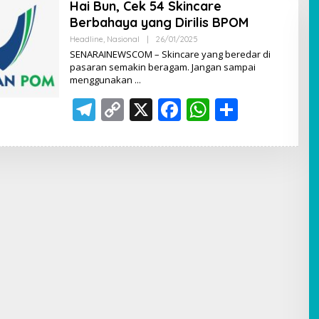
Hai Bun, Cek 54 Skincare
Berbahaya yang Dirilis BPOM
Headline
,
Nasional
|
26/01/2025
O
L
SENARAINEWSCOM – Skincare yang beredar di
E
pasaran semakin beragam. Jangan sampai
H
menggunakan
A
D
T
C
X
F
M
W
S
I
N
el
o
ac
h
h
e
p
e
at
ar
gr
y
b
s
e
a
Li
o
A
m
n
o
p
k
k
p