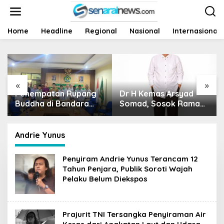
L
e
w
a
Home
Headline
Regional
Nasional
Internasional
t
i
k
e
k
«
»
o
enempatan Rupang
Dr H Kemas Arsyad
Harga
n
uddha di Bandara
t
Somad, Sosok Ramah
Siapa
e
ltan Thaha Tuai
Tanpa Kehilangan
Nasib
n
olemik, Kemenag
Wibawa
ambi Ambil Langkah
Andrie Yunus
epat
Penyiram Andrie Yunus Terancam 12
Tahun Penjara, Publik Soroti Wajah
Pelaku Belum Diekspos
Prajurit TNI Tersangka Penyiraman Air