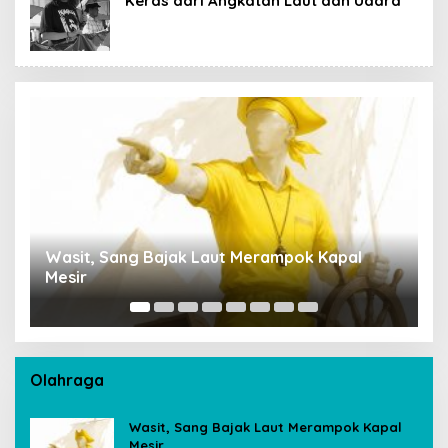
Keras dari Angkatan Laut dan Udara
Wasit, Sang Bajak Laut Merampok Kapal
P
Mesir
S
A
Olahraga
Wasit, Sang Bajak Laut Merampok Kapal
Mesir